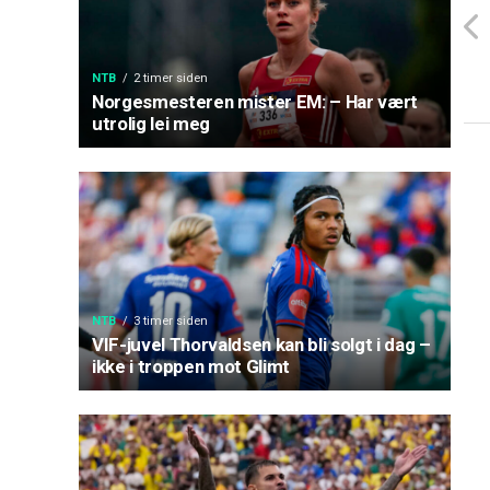
NTB
2 timer siden
Norgesmesteren mister EM: – Har vært
utrolig lei meg
NTB
3 timer siden
VIF-juvel Thorvaldsen kan bli solgt i dag –
ikke i troppen mot Glimt