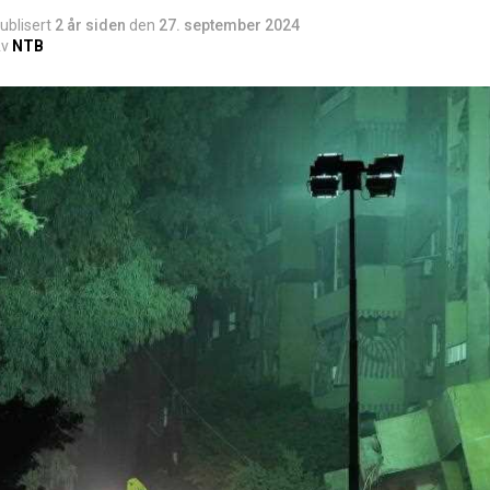
ublisert
2 år siden
den
27. september 2024
v
NTB