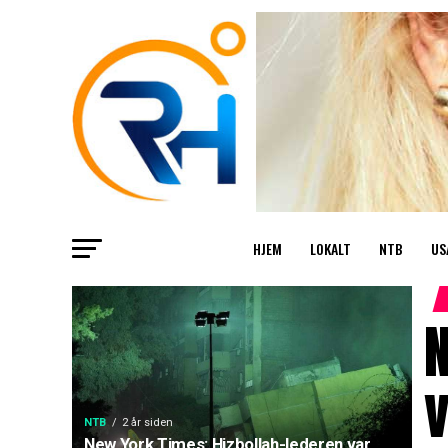
HJEM
LOKALT
NTB
US
N
v
NTB
2 år siden
New York Times: Hizbollah-lederen var