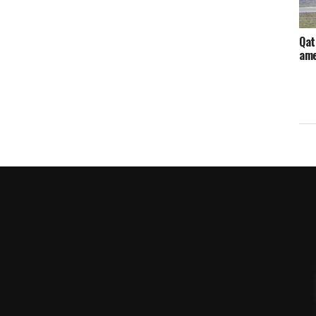
Qat
ame