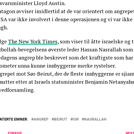
rsvarsminister Lloyd Austin.
ntagon avviser imidlertid at de var orientert om angrepe
SA var ikke involvert i denne operasjonen og vi var ikke
ngh.
ølge
The New York Times
, som viser til åtte israelske og
zbollah-bevegelsens øverste leder Hassan Nasrallah som 
edagens angrep ble beskrevet som det kraftigste som har
lometer unna kunne innbyggerne merke rystelser.
repet mot Sør-Beirut, der de fleste innbyggerne er sjiam
utter etter at Israels statsminister Benjamin Netanyahu 
vedforsamling.
ATERTE EMNER:
ANGREP
BEIRUT
ISR
NASRALLAH
FORRIGE
NES