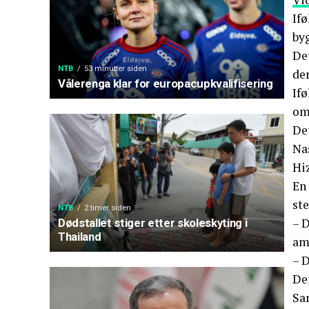
Ifø
by
De
NTB
53 minutter siden
de
Vålerenga klar for europacupkvalifisering
Ifø
om
De
Nas
Hiz
En
ste
NTB
2 timer siden
– D
Dødstallet stiger etter skoleskyting i
Thailand
am
– D
De
Sa