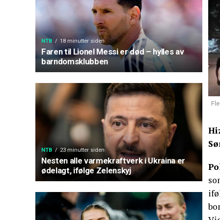
NTB
18 minutter siden
Faren til Lionel Messi er død – hylles av
barndomsklubben
Fle
Hi
Sø
NTB
23 minutter siden
Nesten alle varmekraftverk i Ukraina er
Po
ødelagt, ifølge Zelenskyj
som
ifø
bo
Vi