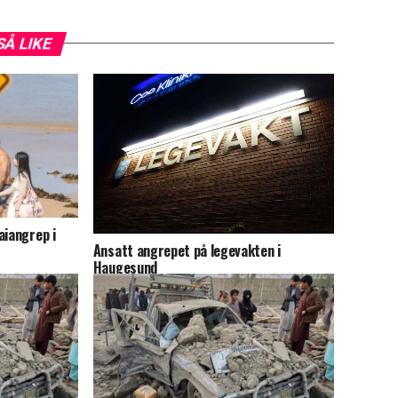
SÅ LIKE
aiangrep i
Ansatt angrepet på legevakten i
Haugesund