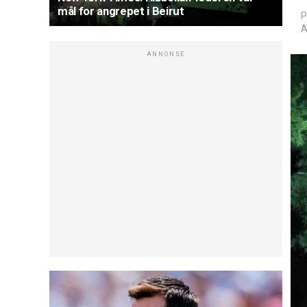
mål for angrepet i Beirut
P
A
ANNONSE