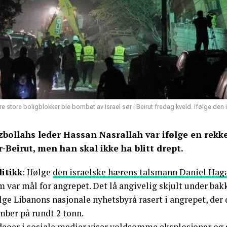
re store boligblokker ble bombet av Israel sør i Beirut fredag kveld. Ifølge de
zbollahs leder Hassan Nasrallah var ifølge en rekke
r-Beirut, men han skal ikke ha blitt drept.
litikk
: Ifølge
den israelske hærens talsmann Daniel Hag
 var mål for angrepet. Det lå angivelig skjult under bak
lge Libanons nasjonale nyhetsbyrå rasert i angrepet, der
mber på rundt 2 tonn.
deoer i sosiale medier
viser voldsomme eksplosjoner og 