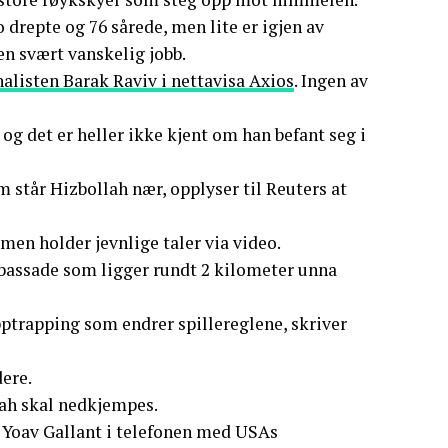
 drepte og 76 sårede, men lite er igjen av
n svært vanskelig jobb.
nalisten Barak Raviv i nettavisa Axios
. Ingen av
og det er heller ikke kjent om han befant seg i
står Hizbollah nær, opplyser til Reuters at
men holder jevnlige taler via video.
mbassade som ligger rundt 2 kilometer unna
pptrapping som endrer spillereglene, skriver
dere.
lah skal nedkjempes.
r Yoav Gallant i telefonen med USAs