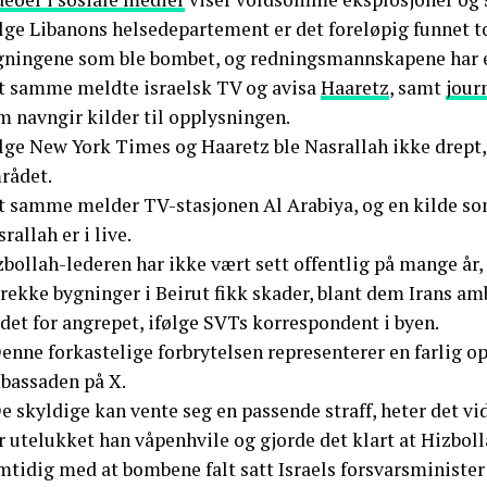
lge Libanons helsedepartement er det foreløpig funnet to
gningene som ble bombet, og redningsmannskapene har e
t samme meldte israelsk TV og avisa
Haaretz
, samt
jour
m navngir kilder til opplysningen.
lge New York Times og Haaretz ble Nasrallah ikke drept, 
rådet.
t samme melder TV-stasjonen Al Arabiya, og en kilde som 
rallah er i live.
bollah-lederen har ikke vært sett offentlig på mange år, 
 rekke bygninger i Beirut fikk skader, blant dem Irans a
det for angrepet, ifølge SVTs korrespondent i byen.
enne forkastelige forbrytelsen representerer en farlig o
bassaden på X.
e skyldige kan vente seg en passende straff, heter det vi
r utelukket han våpenhvile og gjorde det klart at Hizbol
mtidig med at bombene falt satt Israels forsvarsministe