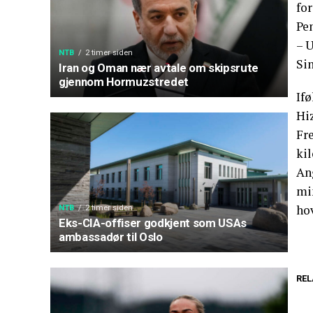
fo
Pe
– U
NTB
2 timer siden
Si
Iran og Oman nær avtale om skipsrute
gjennom Hormuzstredet
If
Hi
Fr
ki
Ang
min
ho
NTB
2 timer siden
Eks-CIA-offiser godkjent som USAs
ambassadør til Oslo
REL