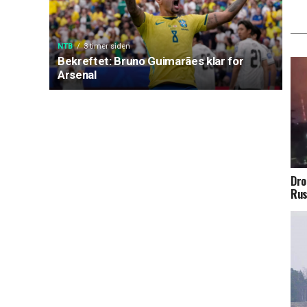
NTB
3 timer siden
Bekreftet: Bruno Guimarães klar for
Arsenal
Dro
Rus