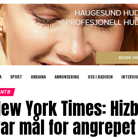
A
SPORT
UKRAINA
ANNONSERING
OSS I RADIOEN
INTERVJU
NTB
ew York Times: Hiz
ar mål for angrepet 