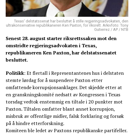
Texas' delstatssenat har besluttet å stille regjeringsadvokaten, den
ultrakonservative republikaneren Ken Paxton, for riksrett. Arkivfoto: Tony
Gutierrez / AP / NTB
Senest 28. august starter riksrettssaken mot den
omstridte regjeringsadvokaten i Texas,
republikaneren Ken Paxton, har delstatssenatet
besluttet.
Politikk
: Et flertall i Representantenes hus i delstaten
stemte lørdag for å suspendere Paxton etter
omfattende korrupsjonsanklager. Det skjedde etter at
en granskningskomité nedsatt av Kongressen i Texas
torsdag vedtok enstemmig en tiltale i 20 punkter mot
Paxton. Tiltalen omfatter blant annet korrupsjon,
misbruk av offentlige midler, falsk forklaring og forsøk
på å hindre etterforskning.
Komiteen ble ledet av Paxtons republikanske partifeller.