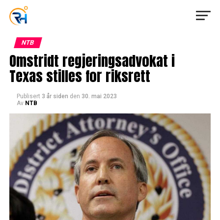
NTB
Omstridt regjeringsadvokat i
Texas stilles for riksrett
Publisert
3 år siden
den
30. mai 2023
Av
NTB