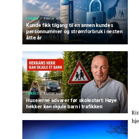
LOKALT
3 timer siden
Kunde fikk tilgang til en annen kundes
personnummer og strømforbruk i nesten
åtte år
LOKALT
4 timer siden
Huseierne advarer før skolestart: Høye
hekker kan skjule barn i trafikken
Rin
hje