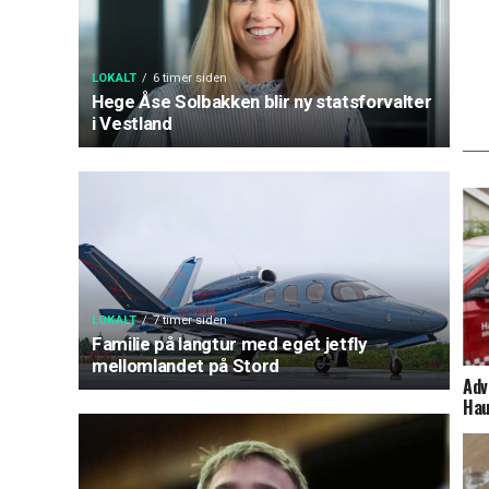
LOKALT
6 timer siden
Hege Åse Solbakken blir ny statsforvalter
i Vestland
LOKALT
7 timer siden
Familie på langtur med eget jetfly
mellomlandet på Stord
Adv
Hau