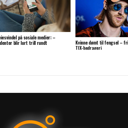
eiesvindel på sosiale medier: –
Kvinne dømt til fengsel – fr
denter blir lurt trill rundt
TIX-bedrageri