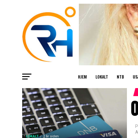
HJEM
LOKALT
NTB
US
P
A
LOKALT
2 år siden