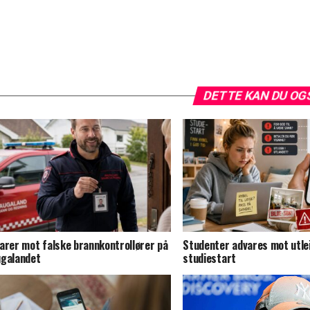
DETTE KAN DU OG
arer mot falske brannkontrollører på
Studenter advares mot utlei
galandet
studiestart