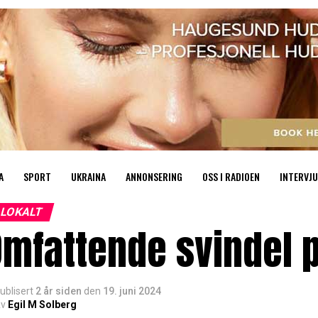
A
SPORT
UKRAINA
ANNONSERING
OSS I RADIOEN
INTERVJU
LOKALT
Omfattende svindel 
ublisert
2 år siden
den
19. juni 2024
v
Egil M Solberg