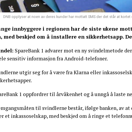
DNB opplyser at noen av deres kunder har mottatt SMS der det står at kortet
nge innbyggere i regionen har de siste ukene mott
n, med beskjed om å installere en sikkerhetsapp. Det
indel:
SpareBank 1 advarer mot en ny svindelmetode der 
ele sensitiv informasjon fra Android-telefoner.
ndlerne utgir seg for å være fra Klarna eller inkassosels
kkerhetsapper.
reBank 1 oppfordrer til årvåkenhet og å unngå å laste ne
mgangsmåten til svindlerne består, ifølge banken, av at 
ler et inkassoselskap, med beskjed om å ringe et telefo