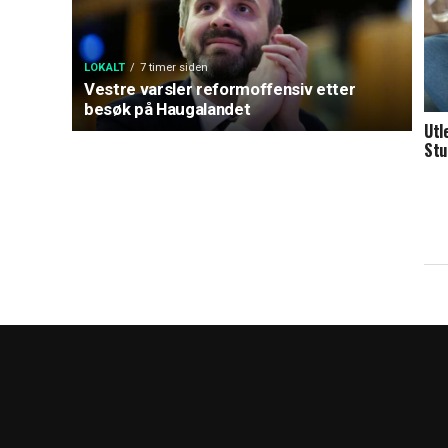
LOKALT
7 timer siden
Vestre varsler reformoffensiv etter
besøk på Haugalandet
Utl
Stu