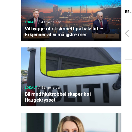
REL
LOKALT
4 timer siden
Vil bygge ut strømnett på halv tid: –
Erkjenner at vi må gjøre mer
LOKALT
5 timer siden
Bil med hjultrøbbel skaper kø i
Haugekrysset