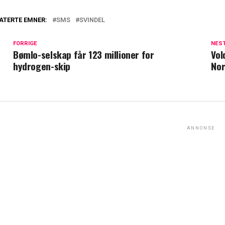
ATERTE EMNER:
SMS
SVINDEL
FORRIGE
NES
Bømlo-selskap får 123 millioner for
Vol
hydrogen-skip
Nor
ANNONSE