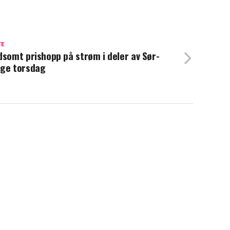
TE
dsomt prishopp på strøm i deler av Sør-
ge torsdag