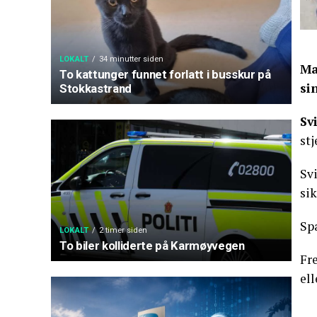
LOKALT
34 minutter siden
Ma
To kattunger funnet forlatt i busskur på
si
Stokkastrand
Sv
stj
Svi
si
Spa
LOKALT
2 timer siden
To biler kolliderte på Karmøyvegen
Fre
el