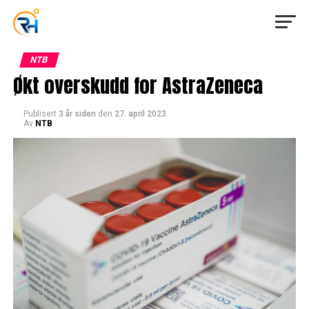
NTB
Økt overskudd for AstraZeneca
Publisert
3 år siden
den
27. april 2023
Av
NTB