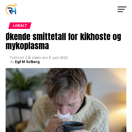
LOKALT
Økende smittetall for kikhoste og
mykoplasma
Publisert
2 år siden
den
8. juni 2024
Av
Egil M Solberg