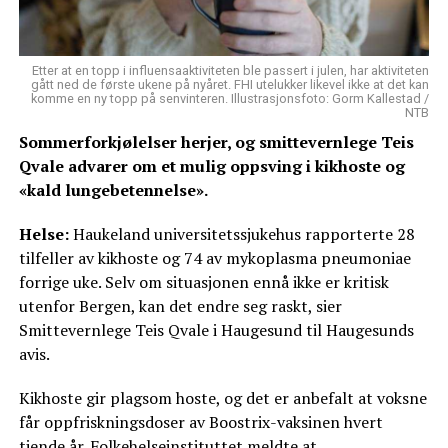
Etter at en topp i influensaaktiviteten ble passert i julen, har aktiviteten
gått ned de første ukene på nyåret. FHI utelukker likevel ikke at det kan
komme en ny topp på senvinteren. Illustrasjonsfoto: Gorm Kallestad /
NTB
Sommerforkjølelser herjer, og smittevernlege Teis
Qvale advarer om et mulig oppsving i kikhoste og
«kald lungebetennelse».
Helse:
Haukeland universitetssjukehus rapporterte 28
tilfeller av kikhoste og 74 av mykoplasma pneumoniae
forrige uke. Selv om situasjonen ennå ikke er kritisk
utenfor Bergen, kan det endre seg raskt, sier
Smittevernlege Teis Qvale i Haugesund til Haugesunds
avis.
Kikhoste gir plagsom hoste, og det er anbefalt at voksne
får oppfriskningsdoser av Boostrix-vaksinen hvert
tiende år. Folkehelseinstituttet meldte at