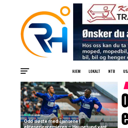
HJEM
LOKALT
NTB
US
O
NTB
2 år siden
Odd sløste med sjansene i
eliteseriepremieren – Haugesund vant