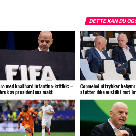
DETTE KAN DU OG
pro med knallhard Infantino-kritikk: –
Conmebol uttrykker bekymr
bruk av presidentens makt
støtter ikke mistillit mot I