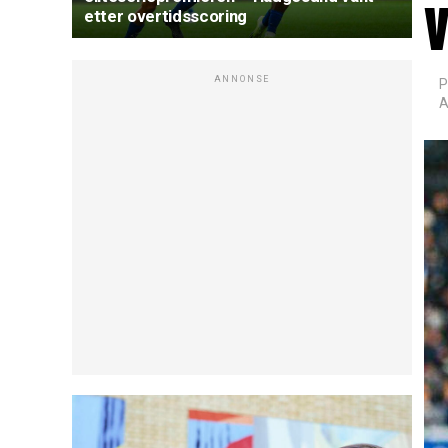
v
etter overtidsscoring
ANNONSE
P
A