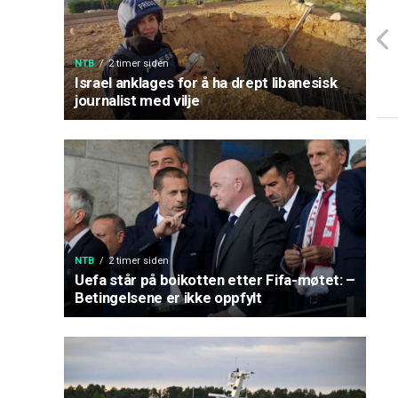
NTB
2 timer siden
Israel anklages for å ha drept libanesisk
journalist med vilje
NTB
2 timer siden
Uefa står på boikotten etter Fifa-møtet: –
Betingelsene er ikke oppfylt