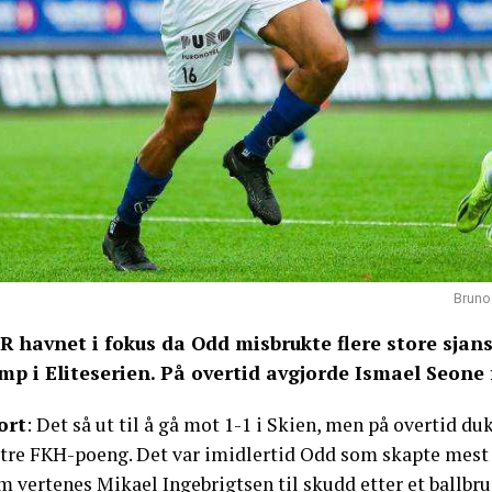
Bruno 
R havnet i fokus da Odd misbrukte flere store sja
mp i Eliteserien. På overtid avgjorde Ismael Seone 
ort
: Det så ut til å gå mot 1-1 i Skien, men på overtid d
 tre FKH-poeng. Det var imidlertid Odd som skapte mest
 vertenes Mikael Ingebrigtsen til skudd etter et ballbru