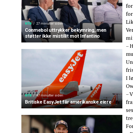
fo
for
Li
NTB
27 minutter siden
Ve
Conmebol uttrykker bekymring, men
støtter ikke mistillit mot Infantino
min
– H
mu
Un
fri
I 
Ow
– V
NTB
47 minutter siden
fra
Britiske EasyJet får amerikanske eiere
ses
tre
For