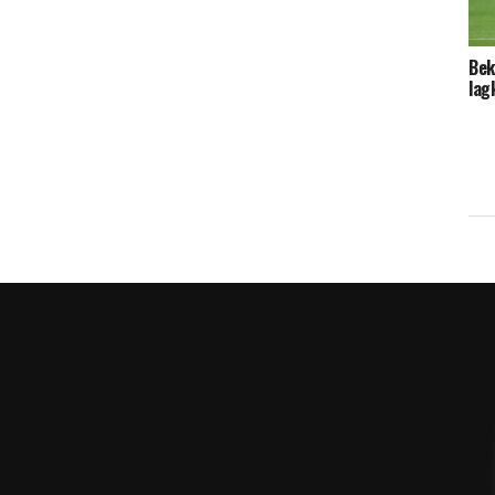
Bek
lag