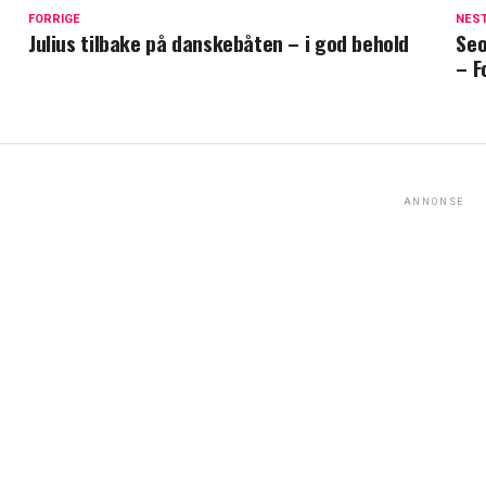
FORRIGE
NES
Julius tilbake på danskebåten – i god behold
Seo
– F
ANNONSE