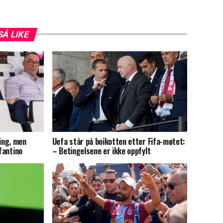
SÅ LIKE
ing, men
Uefa står på boikotten etter Fifa-møtet:
nfantino
– Betingelsene er ikke oppfylt