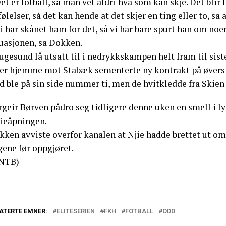
et er fotball, så man vet aldri hva som kan skje. Det blir 
følelser, så det kan hende at det skjer en ting eller to, s
i har skånet ham for det, så vi har bare spurt han om noen
tuasjonen, sa Dokken.
gesund lå utsatt til i nedrykkskampen helt fram til sist
ier hjemme mot Stabæk sementerte ny kontrakt på øverste
 ble på sin side nummer ti, men de hvitkledde fra Skien va
geir Børven pådro seg tidligere denne uken en smell i lys
rieåpningen.
kken avviste overfor kanalen at Njie hadde brettet ut o
gene før oppgjøret.
NTB)
ATERTE EMNER:
ELITESERIEN
FKH
FOTBALL
ODD