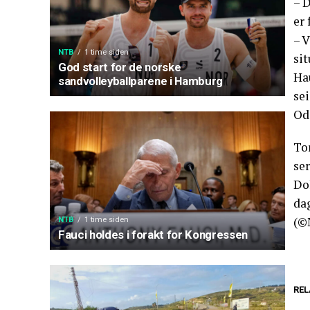
– D
er 
– V
NTB
1 time siden
si
God start for de norske
Hau
sandvolleyballparene i Hamburg
se
Odd
Tor
se
Do
da
(©
NTB
1 time siden
Fauci holdes i forakt for Kongressen
REL