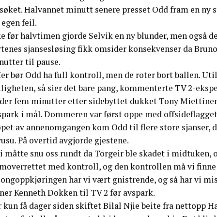
rsøket. Halvannet minutt senere presset Odd fram en ny 
 egen feil.
ke før halvtimen gjorde Selvik en ny blunder, men også 
rtenes sjansesløsing fikk omsider konsekvenser da Brun
utter til pause.
er bør Odd ha full kontroll, men de roter bort ballen. Util
ligheten, så sier det bare pang, kommenterte TV 2-ekspe
der fem minutter etter sidebyttet dukket Tony Miettinen
spark i mål. Dommeren var først oppe med offsideflagget,
løpet av annenomgangen kom Odd til flere store sjanser,
usu. På overtid avgjorde gjestene.
i måtte snu oss rundt da Torgeir ble skadet i midtuken, og
moverrettet med kontroll, og den kontrollen må vi finne 
ongoppkjøringen har vi vært gnistrende, og så har vi mis
ner Kenneth Dokken til TV 2 før avspark.
 kun få dager siden skiftet Bilal Njie beite fra nettopp 