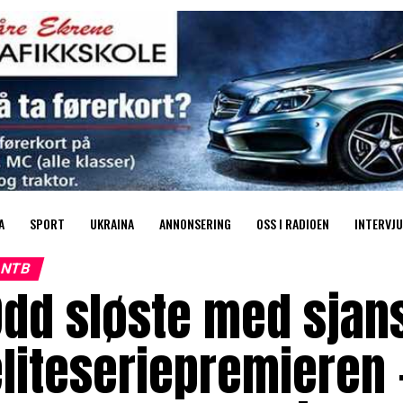
A
SPORT
UKRAINA
ANNONSERING
OSS I RADIOEN
INTERVJU
NTB
dd sløste med sjan
eliteseriepremieren