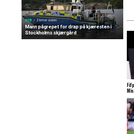
NTB
2 timer siden
Mann pågrepet for drap på kjæresten i
Stockholms skjærgård
Fif
Mis