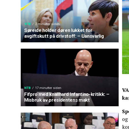
NTB
2 minutter siden
Søreide holder døren lukket for
avgiftskutt på drivstoff: – Uansvarlig
NTB
17 minutter siden
VA
Fifpro med knallhard Infantino-kritikk: –
ka
Misbruk av presidentens makt
Sp
og
kom