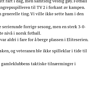
litt rart i dag, men samtidig veldig gøy. Fotball
a angrepsspilleren til TV 2 i forkant av kampen.
 generelle ting. Vi ville ikke sette ham i den
e serierunde forrige sesong, men en sterk 3-0-
 nivå i norsk fotball.
r aldri i fare for å berge plassen i Eliteserien.
ken, og veteranen ble ikke spilleklar i tide til
m gamleklubbens taktiske tilnærminger i