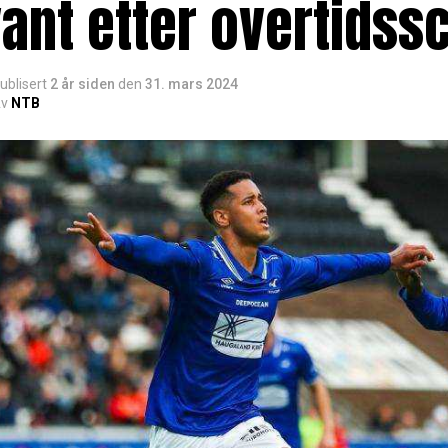
ant etter overtidss
ublisert
2 år siden
den
31. mars 2024
v
NTB