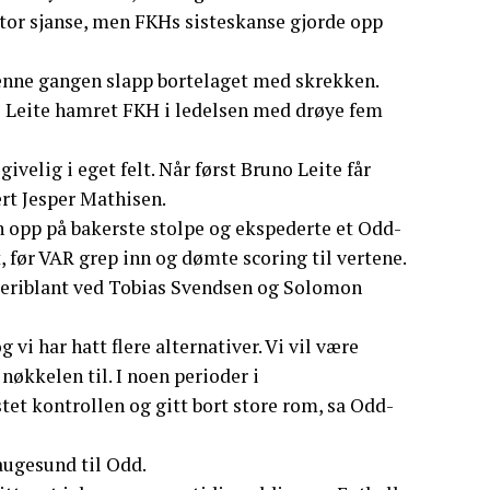
stor sjanse, men FKHs sisteskanse gjorde opp
denne gangen slapp bortelaget med skrekken.
o Leite hamret FKH i ledelsen med drøye fem
givelig i eget felt. Når først Bruno Leite får
rt Jesper Mathisen.
 opp på bakerste stolpe og ekspederte et Odd-
 før VAR grep inn og dømte scoring til vertene.
 deriblant ved Tobias Svendsen og Solomon
 vi har hatt flere alternativer. Vi vil være
nøkkelen til. I noen perioder i
tet kontrollen og gitt bort store rom, sa Odd-
Haugesund til Odd.