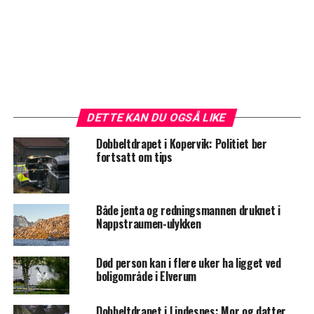
DETTE KAN DU OGSÅ LIKE
Dobbeltdrapet i Kopervik: Politiet ber
fortsatt om tips
Både jenta og redningsmannen druknet i
Nappstraumen-ulykken
Død person kan i flere uker ha ligget ved
boligområde i Elverum
Dobbeltdrapet i Lindesnes: Mor og datter