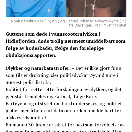
Noah Østerhus Ask (16) (t.v.) og Gabriel Johan Misiewicz-Myhre (15)
fra Stavanger. Foto: Privat / Politiet
Guttene som døde i vannscooterulykken i
Hidlefjorden, døde trolig nærmest umiddelbart som
følge av hodeskader, ifølge den foreløpige
obduksjonsrapporten.
Ulykker og naturkatastrofer
: – Det er ikke gjort funn
som tilsier drukning, sier politiadvokat Øyvind Bore i
Sørvest politidistrikt.
Politiet fortsetter etterforskningen av ulykken, og det
gjenstår fremdeles mye arbeid, ifølge Bore.
Fartøyene og utstyret om bord undersøkes, og politiet
jobber med å hente ut data om ferden umiddelbart før
ulykkestidspunktet.
En mann i 30-årene er siktet for uaktsom forvoldelse av
død som følge av ulykken, men nekter straffskyld. Han