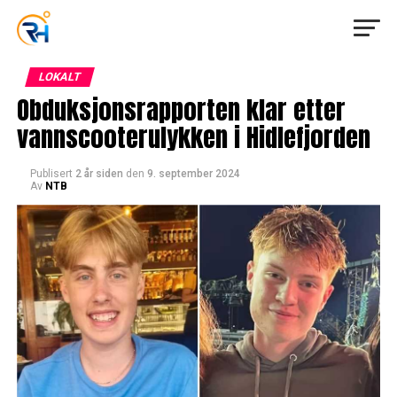
LOKALT
Obduksjonsrapporten klar etter
vannscooterulykken i Hidlefjorden
Publisert
2 år siden
den
9. september 2024
Av
NTB