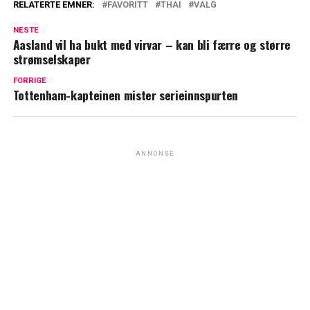
RELATERTE EMNER:
FAVORITT
THAI
VALG
NESTE
Aasland vil ha bukt med virvar – kan bli færre og større
strømselskaper
FORRIGE
Tottenham-kapteinen mister serieinnspurten
ANNONSE