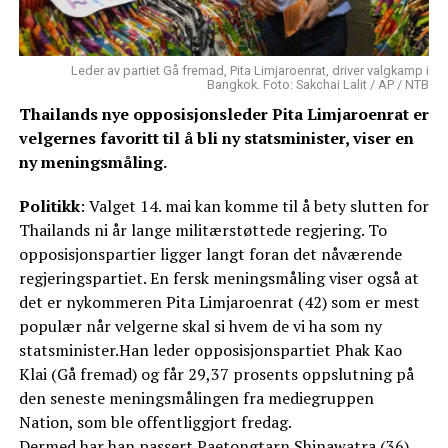
Leder av partiet Gå fremad, Pita Limjaroenrat, driver valgkamp i
Bangkok. Foto: Sakchai Lalit / AP / NTB
Thailands nye opposisjonsleder Pita Limjaroenrat er
velgernes favoritt til å bli ny statsminister, viser en
ny meningsmåling.
Politikk
: Valget 14. mai kan komme til å bety slutten for
Thailands ni år lange militærstøttede regjering. To
opposisjonspartier ligger langt foran det nåværende
regjeringspartiet. En fersk meningsmåling viser også at
det er nykommeren Pita Limjaroenrat (42) som er mest
populær når velgerne skal si hvem de vi ha som ny
statsminister.Han leder opposisjonspartiet Phak Kao
Klai (Gå fremad) og får 29,37 prosents oppslutning på
den seneste meningsmålingen fra mediegruppen
Nation, som ble offentliggjort fredag.
Dermed har han passert Paetongtarn Shinawatra (36),