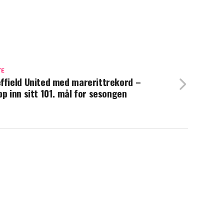
TE
ffield United med marerittrekord –
pp inn sitt 101. mål for sesongen