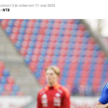
ublisert
2 år siden
den
11. mai 2024
v
NTB