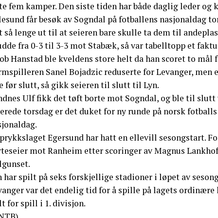
te fem kamper. Den siste tiden har både daglig leder og k
lesund får besøk av Sogndal på fotballens nasjonaldag to
 så lenge ut til at seieren bare skulle ta dem til andepla
dde fra 0-3 til 3-3 mot Stabæk, så var tabelltopp et fakt
ob Hanstad ble kveldens store helt da han scoret to mål 
rmspilleren Sanel Bojadzic reduserte for Levanger, men e
e før slutt, så gikk seieren til slutt til Lyn.
dnes Ulf fikk det tøft borte mot Sogndal, og ble til slutt
erede torsdag er det duket for ny runde på norsk fotballs 
sjonaldag.
prykkslaget Egersund har hatt en ellevill sesongstart. F
rteseier mot Ranheim etter scoringer av Magnus Lankho
lgunset.
 har spilt på seks forskjellige stadioner i løpet av seso
anger var det endelig tid for å spille på lagets ordinære
lt for spill i 1. divisjon.
NTB)