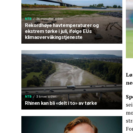
NTB
36 minutter siden
Rekordhøye havtemperaturer og
ekstrem tørke i juli, ifølge EUs
klimaovervåkingstjeneste
Lø
ne
Sp
NTB
3 timer siden
Rhinen kan bli «delt i to» av tørke
sei
mot
st
For