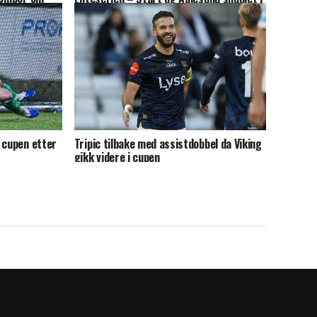
de
opprykksjakten
 cupen etter
Tripic tilbake med assistdobbel da Viking
gikk videre i cupen