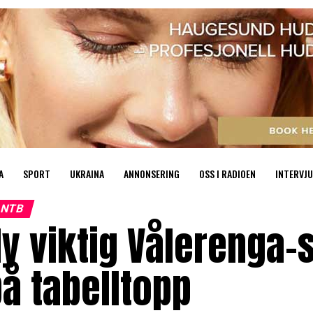
A
SPORT
UKRAINA
ANNONSERING
OSS I RADIOEN
INTERVJU
NTB
y viktig Vålerenga-
å tabelltopp