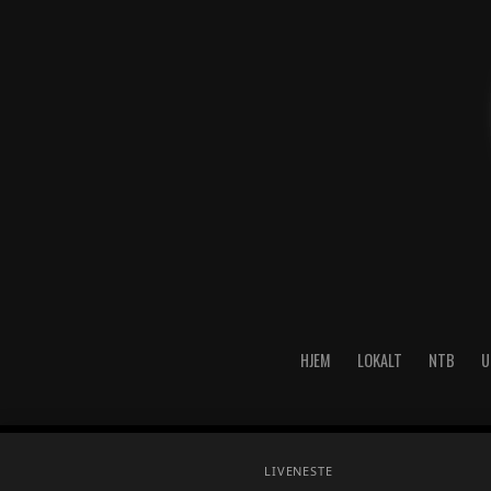
HJEM
LOKALT
NTB
U
Copyright © 2026 A-Media AS 
LIVE
NESTE