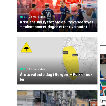
NTB
7 timer siden
Kristiansund rystet Molde i fylkesderbyet
– talent scoret dager etter rivalbudet
NTB
9 timer siden
Årets våteste dag i Bergen: – Folk er nok
lei
Lyn
sju