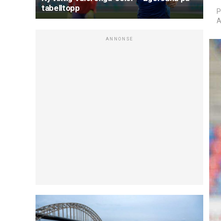
tabelltopp
P
A
ANNONSE