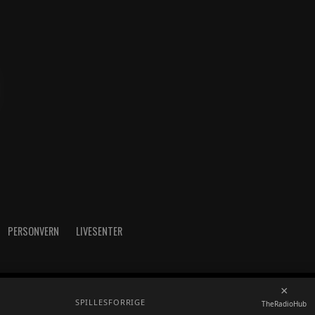
PERSONVERN
LIVESENTER
×
radioh.no - Telefon: 52717273
SPILLES
FORRIGE
TheRadioHub