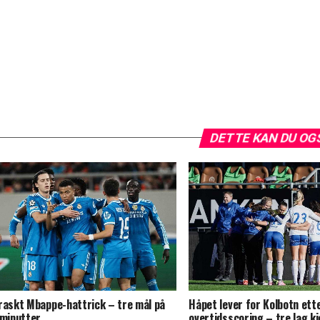
DETTE KAN DU OG
raskt Mbappe-hattrick – tre mål på
Håpet lever for Kolbotn ett
 minutter
overtidsscoring – tre lag 