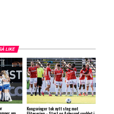
SÅ LIKE
er
Kongsvinger tok nytt steg mot
kjemper om
Eliteserien – Start og Aalesund snublet i