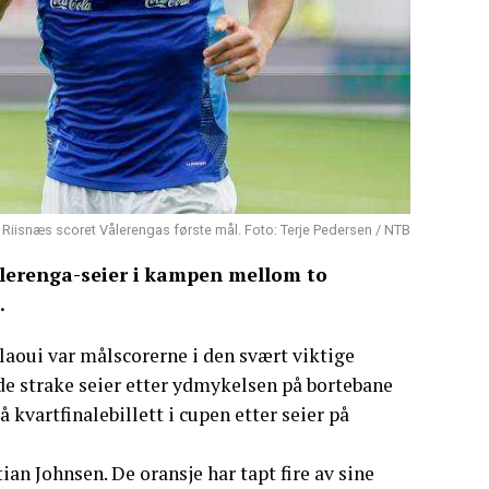
iisnæs scoret Vålerengas første mål. Foto: Terje Pedersen / NTB
ålerenga-seier i kampen mellom to
.
aoui var målscorerne i den svært viktige
rde strake seier etter ydmykelsen på bortebane
kvartfinalebillett i cupen etter seier på
ian Johnsen. De oransje har tapt fire av sine