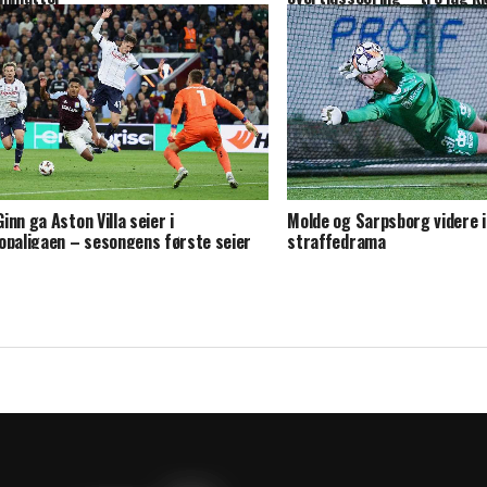
overlevelse i siste serierun
inn ga Aston Villa seier i
Molde og Sarpsborg videre i
opaligaen – sesongens første seier
straffedrama