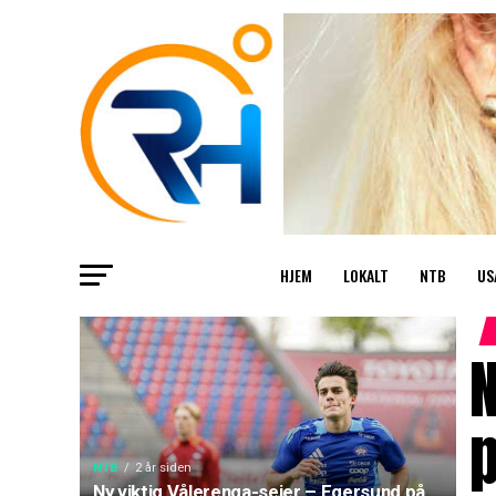
HJEM
LOKALT
NTB
US
N
p
NTB
2 år siden
Ny viktig Vålerenga-seier – Egersund på