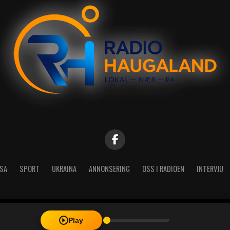
SA
SPORT
UKRAINA
ANNONSERING
OSS I RADIOEN
INTERVJU
| Radio Haugaland - Haraldsgata 114, 5527 Haugesund - Mail: post@
Play