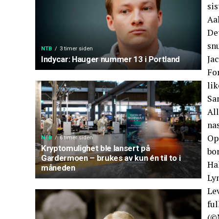
sis
Aa
Det
snu
NTB
3 timer siden
Jac
Indycar: Hauger nummer 13 i Portland
Fo
lik
San
All
na
Op
NTB
6 timer siden
Kryptomulighet ble lansert på
bo
Gardermoen – brukes av kun én til to i
Ha
måneden
Lyn
Lev
ful
(©