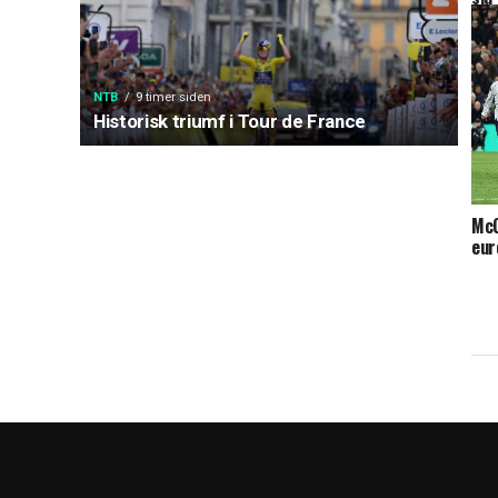
NTB
9 timer siden
Historisk triumf i Tour de France
McG
eur