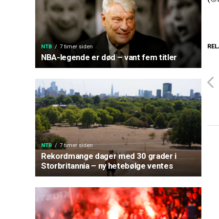
REL
NTB
7 timer siden
NBA-legende er død – vant fem titler
NTB
7 timer siden
Rekordmange dager med 30 grader i
Storbritannia – ny hetebølge ventes