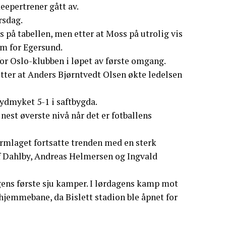
eepertrener gått av.
rsdag.
ss på tabellen, men etter at Moss på utrolig vis
um for Egersund.
for Oslo-klubben i løpet av første omgang.
tter at Anders Bjørntvedt Olsen økte ledelsen
 ydmyket 5-1 i saftbygda.
nest øverste nivå når det er fotballens
ormlaget fortsatte trenden med en sterk
f Dahlby, Andreas Helmersen og Ingvald
ngens første sju kamper. I lørdagens kamp mot
 hjemmebane, da Bislett stadion ble åpnet for