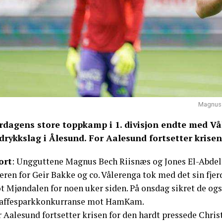
Magnus R
rdagens store toppkamp i 1. divisjon endte med V
drykkslag i Ålesund. For Aalesund fortsetter krisen
ort
: Ungguttene Magnus Bech Riisnæs og Jones El-Abdell
eren for Geir Bakke og co. Vålerenga tok med det sin fje
 Mjøndalen for noen uker siden. På onsdag sikret de også 
raffesparkkonkurranse mot HamKam.
 Aalesund fortsetter krisen for den hardt pressede Christ