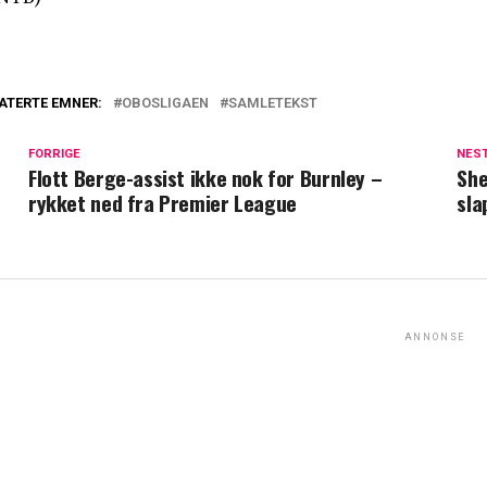
ATERTE EMNER:
OBOSLIGAEN
SAMLETEKST
FORRIGE
NES
Flott Berge-assist ikke nok for Burnley –
She
rykket ned fra Premier League
sla
ANNONSE