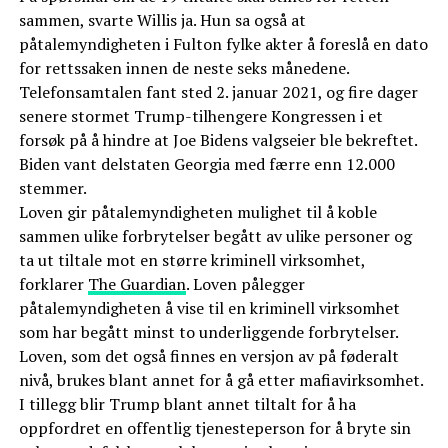
sammen, svarte Willis ja. Hun sa også at
påtalemyndigheten i Fulton fylke akter å foreslå en dato
for rettssaken innen de neste seks månedene.
Telefonsamtalen fant sted 2. januar 2021, og fire dager
senere stormet Trump-tilhengere Kongressen i et
forsøk på å hindre at Joe Bidens valgseier ble bekreftet.
Biden vant delstaten Georgia med færre enn 12.000
stemmer.
Loven gir påtalemyndigheten mulighet til å koble
sammen ulike forbrytelser begått av ulike personer og
ta ut tiltale mot en større kriminell virksomhet,
forklarer
The Guardian
. Loven pålegger
påtalemyndigheten å vise til en kriminell virksomhet
som har begått minst to underliggende forbrytelser.
Loven, som det også finnes en versjon av på føderalt
nivå, brukes blant annet for å gå etter mafiavirksomhet.
I tillegg blir Trump blant annet tiltalt for å ha
oppfordret en offentlig tjenesteperson for å bryte sin