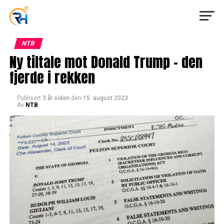
NTB
Ny tiltale mot Donald Trump – den
fjerde i rekken
Publisert
3 år siden
den
15. august 2023
Av
NTB