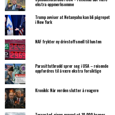
ekstra oppmerksomme
Trump avviser at Netanyahu kan bli pågrepet
i New York
NAF frykter ny drivstoffsmell til høsten
Parasittutbrudd sprer seg i USA – reisende
oppfordres til å være ekstra forsiktige
Kronikk: Når verden slutter å reagere
Torvastad-gjeng punget ut 10.000 kroner