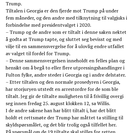
Trump.
Tiltalen i Georgia er den fjerde mot Trump på under
fem måneder, og den andre med tilknytning til valgjuks i
forbindelse med presidentvalget i 2020.
– Trump og de andre som er tiltalt i denne saken nektet
å godta at Trump tapte, og sluttet seg bevisst og med
vilje til en sammensvergelse for å ulovlig endre utfallet
av valget til fordel for Trump.
– Denne sammensvergelsen inneholdt en felles plan og
hensikt om å begå to eller flere utpressingshandlinger i
Fulton fylke, andre steder i Georgia og i andre delstater.
– Etter tiltalen og den normale prosedyren i Georgia,
har storjuryen utstedt en arrestordre for de som ble
tiltalt. Jeg gir de tiltalte muligheten til å frivillig overgi
seg innen fredag 25. august klokken 12, sa Willis.
I de andre sakene han har blitt tiltalt i, har det blitt
holdt et rettsmøte der Trump har måttet ta stilling til
skyldspørsmålet, og det blir trolig også tilfellet her.
På spørsmål om de 19 tiltalte skal stilles for retten