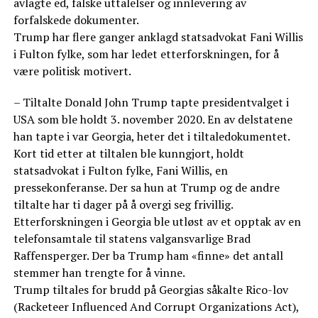
avlagte ed, falske uttalelser og innlevering av
forfalskede dokumenter.
Trump har flere ganger anklagd statsadvokat Fani Willis
i Fulton fylke, som har ledet etterforskningen, for å
være politisk motivert.
– Tiltalte Donald John Trump tapte presidentvalget i
USA som ble holdt 3. november 2020. En av delstatene
han tapte i var Georgia, heter det i tiltaledokumentet.
Kort tid etter at tiltalen ble kunngjort, holdt
statsadvokat i Fulton fylke, Fani Willis, en
pressekonferanse. Der sa hun at Trump og de andre
tiltalte har ti dager på å overgi seg frivillig.
Etterforskningen i Georgia ble utløst av et opptak av en
telefonsamtale til statens valgansvarlige Brad
Raffensperger. Der ba Trump ham «finne» det antall
stemmer han trengte for å vinne.
Trump tiltales for brudd på Georgias såkalte Rico-lov
(Racketeer Influenced And Corrupt Organizations Act),