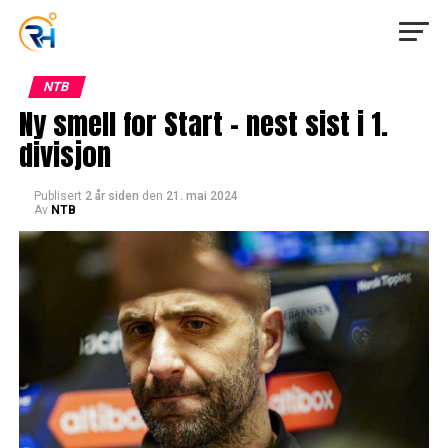
NTB
Ny smell for Start – nest sist i 1.
divisjon
Publisert
2 år siden
den
21. mai 2024
Av
NTB