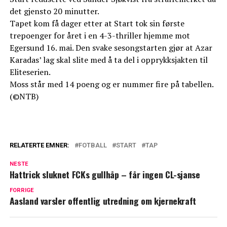
det gjensto 20 minutter.
Tapet kom få dager etter at Start tok sin første
trepoenger for året i en 4-3-thriller hjemme mot
Egersund 16. mai. Den svake sesongstarten gjør at Azar
Karadas’ lag skal slite med å ta del i opprykksjakten til
Eliteserien.
Moss står med 14 poeng og er nummer fire på tabellen.
(©NTB)
RELATERTE EMNER:
FOTBALL
START
TAP
NESTE
Hattrick sluknet FCKs gullhåp – får ingen CL-sjanse
FORRIGE
Aasland varsler offentlig utredning om kjernekraft