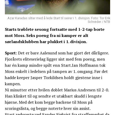
Azar Karadas sliter med å lede Start til seirer i 1. divisjon. Foto: Tor Erik
Schrøder / NTB
Starts trøblete sesong fortsatte med 1-2-tap borte
mot Moss. Seks poeng fra ni kamper er alt
sørlandsklubben har plukket i 1. divisjon.
Sport
: Det er bare Aalesund som har gjort det dårligere.
Fjorårets eliteserielag ligger sist med fem poeng, men
har én kamp mindre spilt enn Start.Ian Hoffmann tok
Moss enkelt i ledelsen på tampen av 1. omgang. Før det
hadde keeper Jasper Torkildsen holdt gjestene inne i
kampen.
Ni minutter etter hvilen doblet Marius Andresen til 2-0.
Han klinket til og sendte et utakbart skudd i lengste
hjørne. Med det kom begge backene til Moss på
scoringslista, og begge noterte hver sin assist.
Start reduserte ved Sander Sjøkvist fra straffemerket da