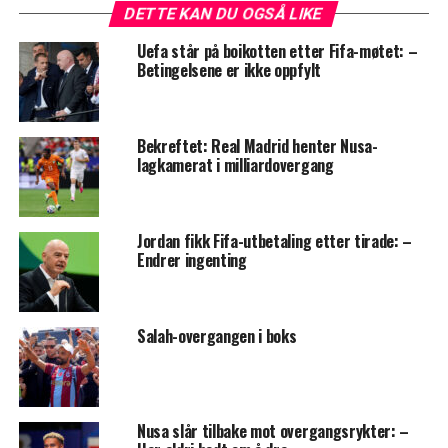
DETTE KAN DU OGSÅ LIKE
Uefa står på boikotten etter Fifa-møtet: –
Betingelsene er ikke oppfylt
Bekreftet: Real Madrid henter Nusa-
lagkamerat i milliardovergang
Jordan fikk Fifa-utbetaling etter tirade: –
Endrer ingenting
Salah-overgangen i boks
Nusa slår tilbake mot overgangsrykter: –