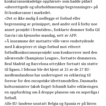
konkurranseskadelige oppførsel» som hadde påført
«uberettigede og uforholdsmessige begrensninger» på
fri konkurranse i markedet.
«Det er ikke mulig å nedlegge et forbud eller
begrensning av prinsippet, med andre ord å forby noe
annet prosjekt i fremtiden», forklarte dommer Sofia Gil
Garcia i sin kjennelse mandag, sett av AFP.
«Å innrømme det motsatte ville være ensbetydende
med å akseptere et slags forbud mot ethvert
fotballkonkurranseprosjekt som konkurrerer med den
nåværende Champions League», fortsatte dommeren.
Real Madrid og Barcelona uttrykker fortsatt sin støtte
til ligaen. I februar ble det kjent at 25 av de 27 EU-
medlemslandene har undertegnet en erklæring til
forsvar for den europeiske idrettsmodellen. Danmarks
kulturminister Jakob Engel-Schmidt kalte erklæringen
en oppfordring om å droppe planene om en superliga i
fotball.
Alle EU-landene unntatt Belgia og Spania er på listen