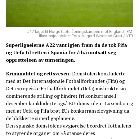
J17-laget til Norge tapte åpningskampen mot England i EM.
Illustrasjonsbilde. Foto: Vegard Wivestad Grøtt / NTB
Superligaeierne A22 vant igjen fram da de tok Fifa
og Uefa til retten i Spania for å ha motsatt seg
opprettelsen av turneringen.
Kriminalitet og rettsvesen
: Domstolen konkluderte
med at Det internasjonale Fotballforbundet (Fifa) og
Det europeiske Fotballforbundet (Uefa) misbrukte sin
dominerende stilling og hindret fri konkurranse.I
desember konkluderte også EU-domstolen i Luxembourg
med at Uefa og Fifa brøt EUs konkurranselovgivning da
de blokkerte superligaplanene.
Den spanske domstolens avgjørelse beordret fotballens
to styrende organer om «å stanse deres