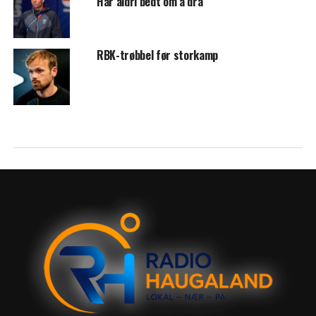
Har aldri bedt om å dra
RBK-trøbbel før storkamp