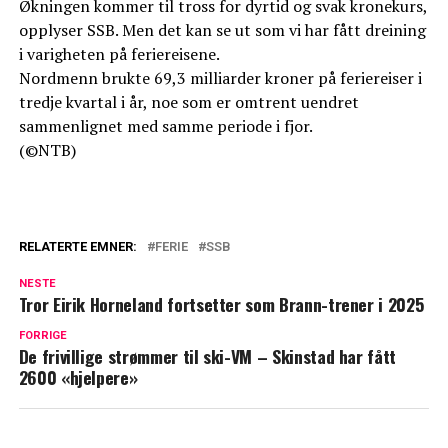
Økningen kommer til tross for dyrtid og svak kronekurs,
opplyser SSB. Men det kan se ut som vi har fått dreining
i varigheten på feriereisene.
Nordmenn brukte 69,3 milliarder kroner på feriereiser i
tredje kvartal i år, noe som er omtrent uendret
sammenlignet med samme periode i fjor.
(©NTB)
RELATERTE EMNER:
FERIE
SSB
NESTE
Tror Eirik Horneland fortsetter som Brann-trener i 2025
FORRIGE
De frivillige strømmer til ski-VM – Skinstad har fått
2600 «hjelpere»