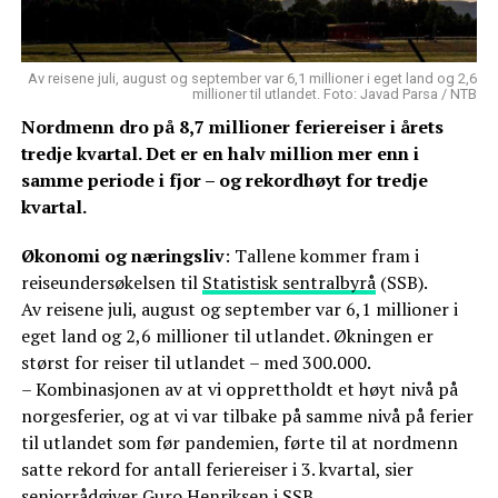
Av reisene juli, august og september var 6,1 millioner i eget land og 2,6
millioner til utlandet. Foto: Javad Parsa / NTB
Nordmenn dro på 8,7 millioner feriereiser i årets
tredje kvartal. Det er en halv million mer enn i
samme periode i fjor – og rekordhøyt for tredje
kvartal.
Økonomi og næringsliv
: Tallene kommer fram i
reiseundersøkelsen til
Statistisk sentralbyrå
(SSB).
Av reisene juli, august og september var 6,1 millioner i
eget land og 2,6 millioner til utlandet. Økningen er
størst for reiser til utlandet – med 300.000.
– Kombinasjonen av at vi opprettholdt et høyt nivå på
norgesferier, og at vi var tilbake på samme nivå på ferier
til utlandet som før pandemien, førte til at nordmenn
satte rekord for antall feriereiser i 3. kvartal, sier
seniorrådgiver Guro Henriksen i SSB.