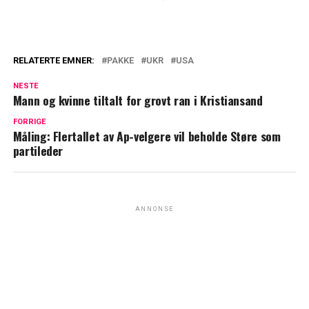
RELATERTE EMNER:
PAKKE
UKR
USA
NESTE
Mann og kvinne tiltalt for grovt ran i Kristiansand
FORRIGE
Måling: Flertallet av Ap-velgere vil beholde Støre som
partileder
ANNONSE