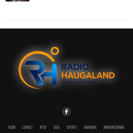
HJEM
LOKALT
NTB
USA
SPORT
UKRAINA
ANNONSERING