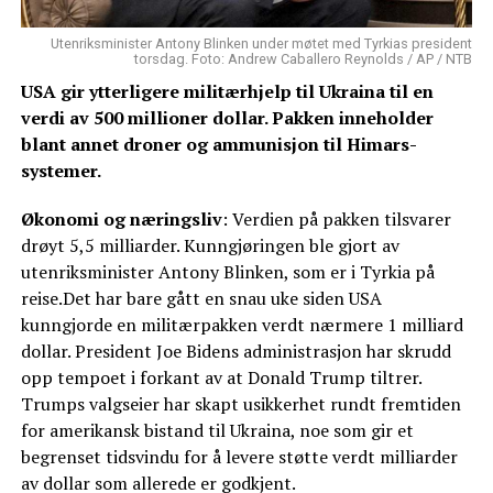
Utenriksminister Antony Blinken under møtet med Tyrkias president
torsdag. Foto: Andrew Caballero Reynolds / AP / NTB
USA gir ytterligere militærhjelp til Ukraina til en
verdi av 500 millioner dollar. Pakken inneholder
blant annet droner og ammunisjon til Himars-
systemer.
Økonomi og næringsliv
: Verdien på pakken tilsvarer
drøyt 5,5 milliarder. Kunngjøringen ble gjort av
utenriksminister Antony Blinken, som er i Tyrkia på
reise.Det har bare gått en snau uke siden USA
kunngjorde en militærpakken verdt nærmere 1 milliard
dollar. President Joe Bidens administrasjon har skrudd
opp tempoet i forkant av at Donald Trump tiltrer.
Trumps valgseier har skapt usikkerhet rundt fremtiden
for amerikansk bistand til Ukraina, noe som gir et
begrenset tidsvindu for å levere støtte verdt milliarder
av dollar som allerede er godkjent.