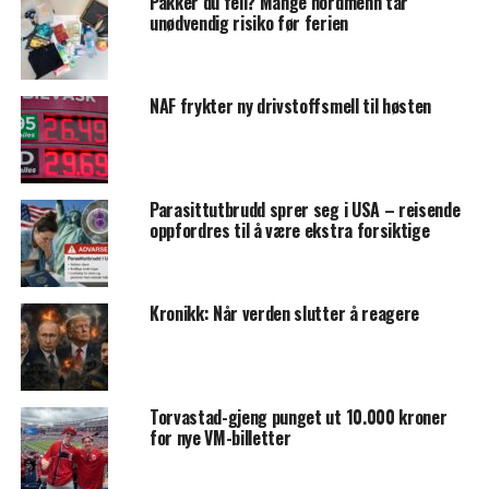
Pakker du feil? Mange nordmenn tar
unødvendig risiko før ferien
NAF frykter ny drivstoffsmell til høsten
Parasittutbrudd sprer seg i USA – reisende
oppfordres til å være ekstra forsiktige
Kronikk: Når verden slutter å reagere
Torvastad-gjeng punget ut 10.000 kroner
for nye VM-billetter