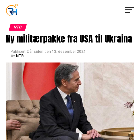
NTB
Ny militærpakke fra USA til Ukraina
Publisert
2 år siden
den
13. desember 2024
Av
NTB