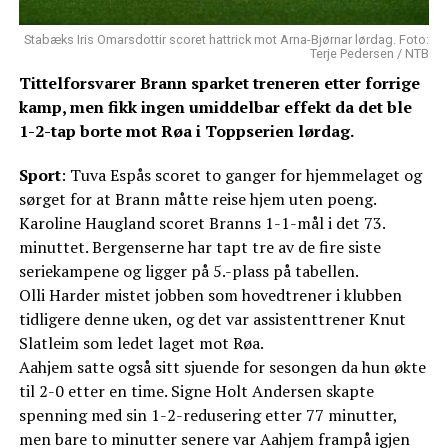
Stabæks Iris Omarsdottir scoret hattrick mot Arna-Bjørnar lørdag. Foto:
Terje Pedersen / NTB
Tittelforsvarer Brann sparket treneren etter forrige
kamp, men fikk ingen umiddelbar effekt da det ble
1-2-tap borte mot Røa i Toppserien lørdag.
Sport
: Tuva Espås scoret to ganger for hjemmelaget og
sørget for at Brann måtte reise hjem uten poeng.
Karoline Haugland scoret Branns 1-1-mål i det 73.
minuttet. Bergenserne har tapt tre av de fire siste
seriekampene og ligger på 5.-plass på tabellen.
Olli Harder mistet jobben som hovedtrener i klubben
tidligere denne uken, og det var assistenttrener Knut
Slatleim som ledet laget mot Røa.
Aahjem satte også sitt sjuende for sesongen da hun økte
til 2-0 etter en time. Signe Holt Andersen skapte
spenning med sin 1-2-redusering etter 77 minutter,
men bare to minutter senere var Aahjem frampå igjen