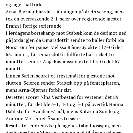
og laget hattrick.
Arna-Bjørnar har slitt i åpningen på årets sesong, men
tok en overraskende 2-1-seier over regjerende mester
Brann i forrige serierunde.
I lørdagens bortekamp mot Stabæk kom de derimot ned
på jorda igjen da Omarsdottir sendte to baller forbi Ida
Norstrøm før pause. Melissa Bjånesøy økte til 3-0 i det
63. minutt, før Omarsdottir fullførte hattricket to
minutter senere. Anja Rasmussen økte til 5-0 i det 67.
minutt.
Linnea Sælen scoret et trøstemål for gjestene mot
slutten. Seieren sender Stabæk opp på femteplassen,
mens Arna-Bjørnar forblir sist.
Deretter scoret Nina Vestbøstad for vertene i det 89.
minuttet, før det ble 3-1, 4-1 og 5-1 på overtid. Hanna
Dahl sto for Avaldsnes’ mål, mens Katarina Sunde og
Andrine Mo scoret Åsanes to siste.
Resultatet endrer ikke på lagenes tabellposisjon, men
Avaldsnes har nå bare ett poeng ned til Åsane på nest