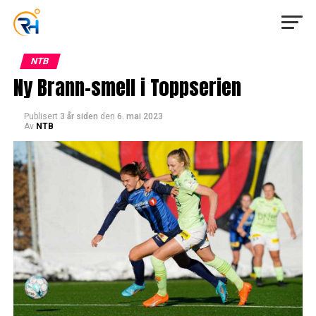
NTB
Ny Brann-smell i Toppserien
Publisert
3 år siden
den
6. mai 2023
Av
NTB