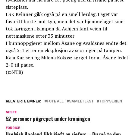
sisteplass.
LSK Kvinner gikk også på en smell lørdag. Laget var
favoritt borte mot Lyn, men det var hjemmelaget som
tok føringen i kampen da Aahjem fant veien til
nettmaskene etter 33 minutter
I bunnoppgjøret mellom Åsane og Avaldsnes endte det
også 5-1 etter en eksplosjon av scoringer på tampen.
Kaja Karlsen og Milena Kokosz sørget for at Åsane ledet
2-0 til pause.
(©NTB)
RELATERTE EMNER:
FOTBALL
SAMLETEKST
TOPPSERIEN
NESTE
52 personer pågrepet under kroningen
FORRIGE
Uselvisk Haaland fikk kjeft av sjefen: – Du må ta den