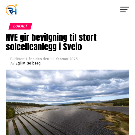
LOKALT
NVE gir bevilgning til stort
solcelleanlegg i Sveio
Publisert
1 år siden
den
11. februar 2025
Av
Egil M Solberg