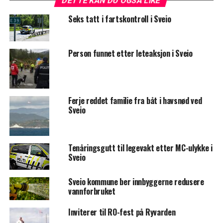
DETTE KAN DU OGSÅ LIKE
Seks tatt i fartskontroll i Sveio
Person funnet etter leteaksjon i Sveio
Ferje reddet familie fra båt i havsnød ved
Sveio
Tenåringsgutt til legevakt etter MC-ulykke i
Sveio
Sveio kommune ber innbyggerne redusere
vannforbruket
Inviterer til RO-fest på Ryvarden