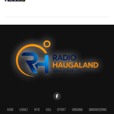
HJEM
LOKALT
NTB
USA
SPORT
UKRAINA
ANNONSERING