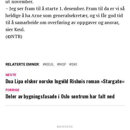
ut november.
– Jeg ser fram til å starte 1. desember. Fram til da er vi så
heldige å ha Arne som generalsekretær, og vi får god tid
til å samarbeide om overføring av oppgaver og ansvar,
sier Keul.
(©NTB)
RELATERTE EMNER:
KEUL
NSF
SKI
NESTE
Dua Lipa elsker norske Ingvild Rishøis roman «Stargate»
FORRIGE
Deler av bygningsfasade i Oslo sentrum har falt ned
ANNONSE