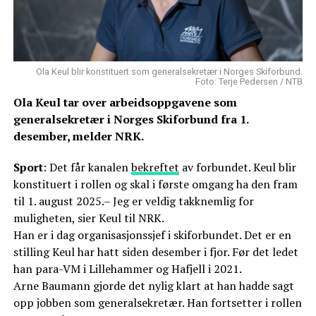
Ola Keul blir konstituert som generalsekretær i Norges Skiforbund.
Foto: Terje Pedersen / NTB
Ola Keul tar over arbeidsoppgavene som
generalsekretær i Norges Skiforbund fra 1.
desember, melder NRK.
Sport
: Det får kanalen
bekreftet
av forbundet. Keul blir
konstituert i rollen og skal i første omgang ha den fram
til 1. august 2025.– Jeg er veldig takknemlig for
muligheten, sier Keul til NRK.
Han er i dag organisasjonssjef i skiforbundet. Det er en
stilling Keul har hatt siden desember i fjor. Før det ledet
han para-VM i Lillehammer og Hafjell i 2021.
Arne Baumann gjorde det nylig klart at han hadde sagt
opp jobben som generalsekretær. Han fortsetter i rollen