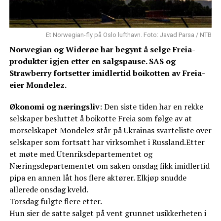
Et Norwegian-fly på Oslo lufthavn. Foto: Javad Parsa / NTB
Norwegian og Widerøe har begynt å selge Freia-
produkter igjen etter en salgspause. SAS og
Strawberry fortsetter imidlertid boikotten av Freia-
eier Mondelez.
Økonomi og næringsliv
: Den siste tiden har en rekke
selskaper besluttet å boikotte Freia som følge av at
morselskapet Mondelez står på Ukrainas svarteliste over
selskaper som fortsatt har virksomhet i Russland.Etter
et møte med Utenriksdepartementet og
Næringsdepartementet om saken onsdag fikk imidlertid
pipa en annen låt hos flere aktører. Elkjøp snudde
allerede onsdag kveld.
Torsdag fulgte flere etter.
Hun sier de satte salget på vent grunnet usikkerheten i