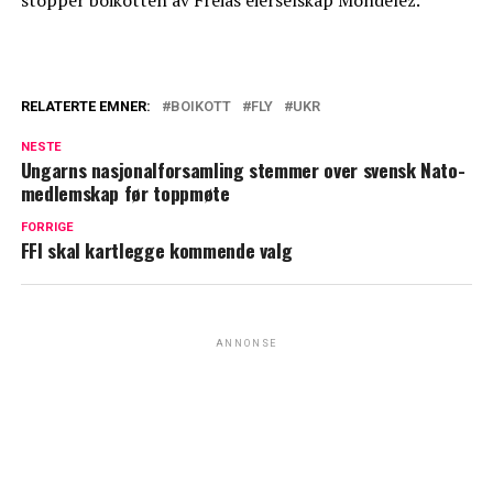
stopper boikotten av Freias eierselskap Mondelez.
RELATERTE EMNER:
BOIKOTT
FLY
UKR
NESTE
Ungarns nasjonalforsamling stemmer over svensk Nato-
medlemskap før toppmøte
FORRIGE
FFI skal kartlegge kommende valg
ANNONSE