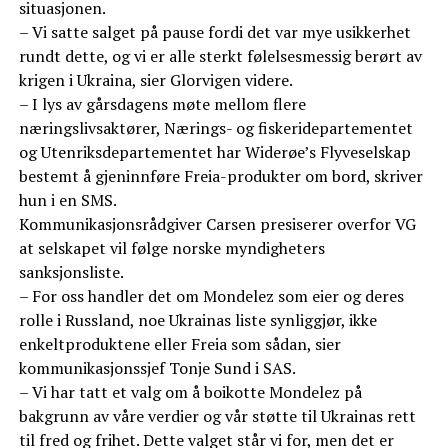
situasjonen.
– Vi satte salget på pause fordi det var mye usikkerhet
rundt dette, og vi er alle sterkt følelsesmessig berørt av
krigen i Ukraina, sier Glorvigen videre.
– I lys av gårsdagens møte mellom flere
næringslivsaktører, Nærings- og fiskeridepartementet
og Utenriksdepartementet har Widerøe’s Flyveselskap
bestemt å gjeninnføre Freia-produkter om bord, skriver
hun i en SMS.
Kommunikasjonsrådgiver Carsen presiserer overfor VG
at selskapet vil følge norske myndigheters
sanksjonsliste.
– For oss handler det om Mondelez som eier og deres
rolle i Russland, noe Ukrainas liste synliggjør, ikke
enkeltproduktene eller Freia som sådan, sier
kommunikasjonssjef Tonje Sund i SAS.
– Vi har tatt et valg om å boikotte Mondelez på
bakgrunn av våre verdier og vår støtte til Ukrainas rett
til fred og frihet. Dette valget står vi for, men det er