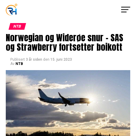
NTB
Norwegian og Widerøe snur – SAS
og Strawberry fortsetter boikott
Publisert
3 år siden
den
15. juni 2023
Av
NTB