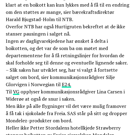
klart at en boikott kan kun lykkes med å få til en endring
om den støttes av mange, sier bærekraftsdirektør
Harald Bjugstad-Holm til NTB.
Overfor NTB har også Hurtigruten bekreftet at de ikke
stanser pausingen i salget nå.
Ingen av dagligvarekjedene har ønsket å delta i
boikotten, og det var de som ba om møtet med
departementene for å få retningslinjer for hvordan de
skal forholde seg til denne og eventuelle lignende saker.
– Slik saken har utviklet seg, har vi valgt å fortsette
salget om bord, sier kommunikasjonsrådgiver Silje
Glorvigen i Norwegian til
E24.
Til
VG
opplyser kommunikasjonsrådgiver Lina Carsen i
Widerøe at også de snur i saken.
Men ikke på alle flygninger vil det være mulig framover
å få tak i sjokolade fra Freia. SAS står på sitt og dropper
Mondelez-produkter om bord.
Heller ikke Petter Stordalens hotellkjede Strawberry