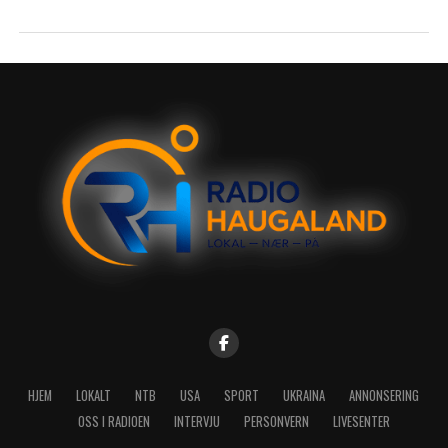
HJEM
LOKALT
NTB
USA
SPORT
UKRAINA
ANNONSERING
OSS I RADIOEN
INTERVJU
PERSONVERN
LIVESENTER