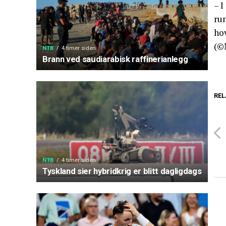
– 
run
hov
(©
NTB
4 timer siden
Brann ved saudiarabisk raffinerianlegg
REL
NTB
4 timer siden
Tyskland sier hybridkrig er blitt dagligdags