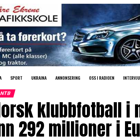
A
SPORT
UKRAINA
ANNONSERING
OSS I RADIOEN
INTERVJU
NTB
orsk klubbfotball i 
nn 292 millioner i Eu