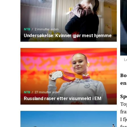
NTB
2 minutter siden
Undersøkelse: Kvinner gjør mest hjemme
L
Bo
en
NTB
27 minutter siden
Sp
Russland raser etter visumnekt i EM
Top
fr
I f
for