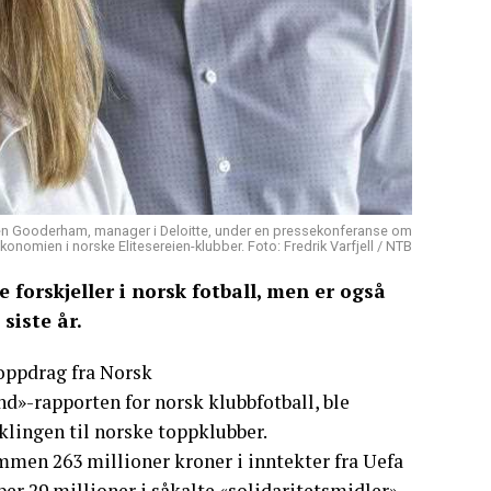
lden Gooderham, manager i Deloitte, under en pressekonferanse om
konomien i norske Elitesereien-klubber. Foto: Fredrik Varfjell / NTB
forskjeller i norsk fotball, men er også
 siste år.
 oppdrag fra Norsk
nd»-rapporten for norsk klubbfotball, ble
klingen til norske toppklubber.
mmen 263 millioner kroner i inntekter fra Uefa
ber 29 millioner i såkalte «solidaritetsmidler».