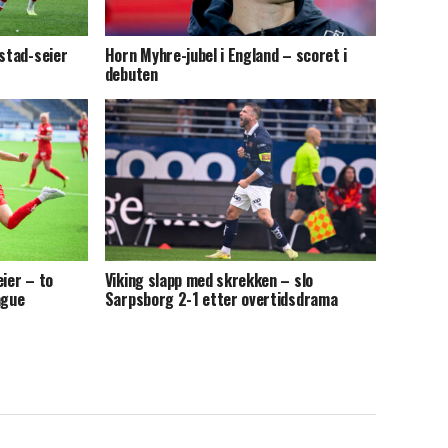
kstad-seier
Horn Myhre-jubel i England – scoret i
debuten
eier – to
Viking slapp med skrekken – slo
ague
Sarpsborg 2-1 etter overtidsdrama