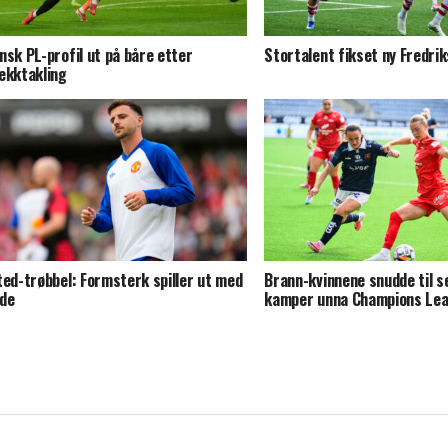
nsk PL-profil ut på båre etter
Stortalent fikset ny Fredri
ekktakling
ted-trøbbel: Formsterk spiller ut med
Brann-kvinnene snudde til s
de
kamper unna Champions Le