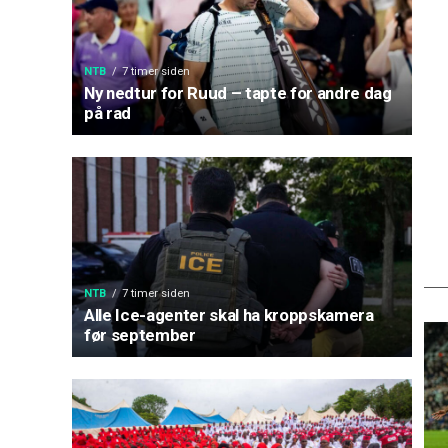
NTB
7 timer siden
Ny nedtur for Ruud – tapte for andre dag
på rad
NTB
7 timer siden
Alle Ice-agenter skal ha kroppskamera
før september