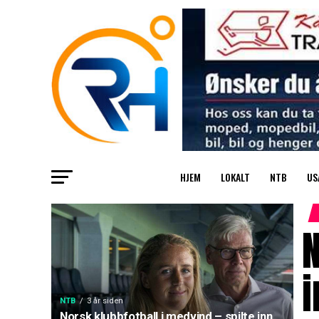
HJEM
LOKALT
NTB
US
N
i
NTB
3 år siden
Norsk klubbfotball i medvind – spilte inn