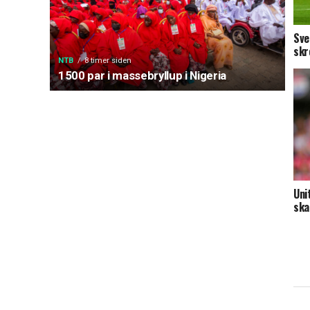
Sve
skr
NTB
8 timer siden
1500 par i massebryllup i Nigeria
Uni
ska