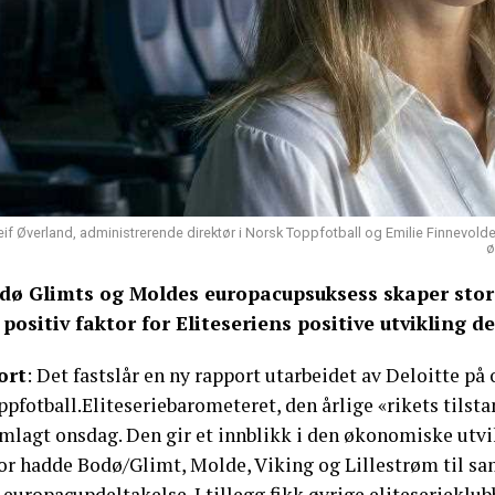
eif Øverland, administrerende direktør i Norsk Toppfotball og Emilie Finnevo
ø
dø Glimts og Moldes europacupsuksess skaper store 
 positiv faktor for Eliteseriens positive utvikling de
ort
: Det fastslår en ny rapport utarbeidet av Deloitte på
pfotball.Eliteseriebarometeret, den årlige «rikets tilsta
amlagt onsdag. Den gir et innblikk i den økonomiske utvi
jor hadde Bodø/Glimt, Molde, Viking og Lillestrøm til sa
 europacupdeltakelse. I tillegg fikk øvrige eliteserieklub