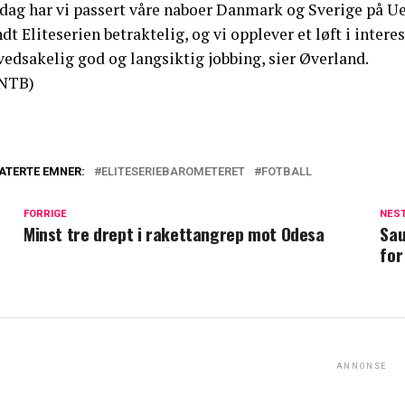
I dag har vi passert våre naboer Danmark og Sverige på U
dt Eliteserien betraktelig, og vi opplever et løft i inter
edsakelig god og langsiktig jobbing, sier Øverland.
NTB)
ATERTE EMNER:
ELITESERIEBAROMETERET
FOTBALL
FORRIGE
NES
Minst tre drept i rakettangrep mot Odesa
Sau
for
ANNONSE