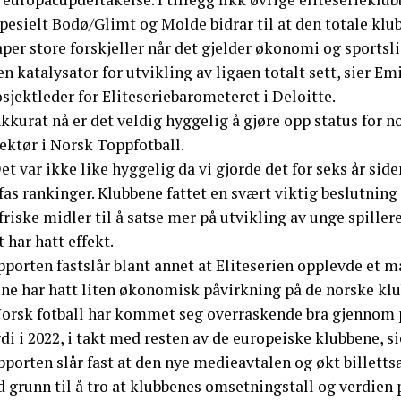
Spesielt Bodø/Glimt og Molde bidrar til at den totale k
per store forskjeller når det gjelder økonomi og sportsl
en katalysator for utvikling av ligaen totalt sett, sier
sjektleder for Eliteseriebarometeret i Deloitte.
kkurat nå er det veldig hyggelig å gjøre opp status for n
ektør i Norsk Toppfotball.
et var ikke like hyggelig da vi gjorde det for seks år sid
as rankinger. Klubbene fattet en svært viktig beslutning
friske midler til å satse mer på utvikling av unge spillere
 har hatt effekt.
porten fastslår blant annet at Eliteserien opplevde et ma
ene har hatt liten økonomisk påvirkning på de norske kl
Norsk fotball har kommet seg overraskende bra gjennom 
di i 2022, i takt med resten av de europeiske klubbene, s
pporten slår fast at den nye medieavtalen og økt billett
d grunn til å tro at klubbenes omsetningstall og verdien