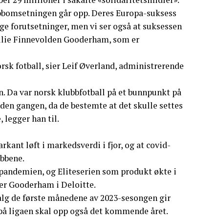
lubbomsetningen går opp. Deres Europa-suksess
ige forutsetninger, men vi ser også at suksessen
 Emilie Finnevolden Gooderham, som er
orsk fotball, sier Leif Øverland, administrerende
en. Da var norsk klubbfotball på et bunnpunkt på
 den gangen, da de bestemte at det skulle settes
, legger han til.
rkant løft i markedsverdi i fjor, og at covid-
ubbene.
pandemien, og Eliteserien som produkt økte i
ier Gooderham i Deloitte.
salg de første månedene av 2023-sesongen gir
 på ligaen skal opp også det kommende året.