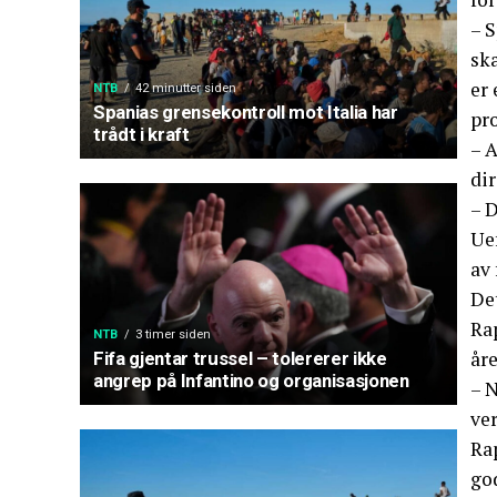
– 
ska
er 
NTB
42 minutter siden
Spanias grensekontroll mot Italia har
pro
trådt i kraft
– A
dir
– D
Uef
av 
Det
Rap
NTB
3 timer siden
år
Fifa gjentar trussel – tolererer ikke
angrep på Infantino og organisasjonen
– 
ver
Ra
go