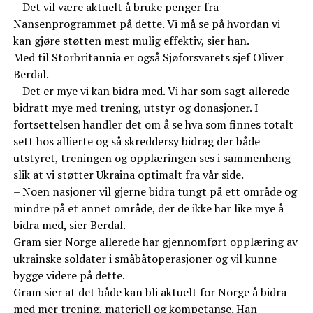
– Det vil være aktuelt å bruke penger fra
Nansenprogrammet på dette. Vi må se på hvordan vi
kan gjøre støtten mest mulig effektiv, sier han.
Med til Storbritannia er også Sjøforsvarets sjef Oliver
Berdal.
– Det er mye vi kan bidra med. Vi har som sagt allerede
bidratt mye med trening, utstyr og donasjoner. I
fortsettelsen handler det om å se hva som finnes totalt
sett hos allierte og så skreddersy bidrag der både
utstyret, treningen og opplæringen ses i sammenheng
slik at vi støtter Ukraina optimalt fra vår side.
– Noen nasjoner vil gjerne bidra tungt på ett område og
mindre på et annet område, der de ikke har like mye å
bidra med, sier Berdal.
Gram sier Norge allerede har gjennomført opplæring av
ukrainske soldater i småbåtoperasjoner og vil kunne
bygge videre på dette.
Gram sier at det både kan bli aktuelt for Norge å bidra
med mer trening, materiell og kompetanse. Han