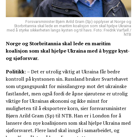
Forsvarsminister Bjørn Arild Gram (Sp) opplyser at Norge og
Storbritannia skal lede en maritim koalisjon som skal hjelpe Ukraina
med å styrke sikkerheten langs kysten og til havs. Foto: Fredrik Varfjell /
NTB
Norge og Storbritannia skal lede en maritim
koalisjon som skal hjelpe Ukraina med å bygge kyst-
og sjøforsvar.
Politikk
: – Det er utrolig viktig at Ukraina får bedre
kontroll på kystsonen sin. Russland bruker Svartehavet
som utgangspunkt for missilangrep mot det ukrainske
fastlandet, men også fordi de åpne sjørutene er utrolig
viktige for Ukrainas økonomi og ikke minst for
muligheten til å eksportere korn, sier forsvarsminister
Bjørn Arild Gram (Sp) til NTB. Han er i London for å
lansere den nye koalisjonen som skal hjelpe Ukraina med
sjøforsvaret. Flere land skal inngå i samarbeidet, og