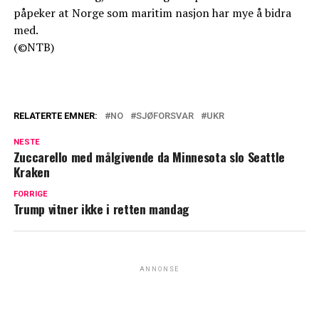
påpeker at Norge som maritim nasjon har mye å bidra
med.
(©NTB)
RELATERTE EMNER:
NO
SJØFORSVAR
UKR
NESTE
Zuccarello med målgivende da Minnesota slo Seattle
Kraken
FORRIGE
Trump vitner ikke i retten mandag
ANNONSE