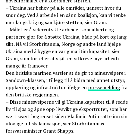
hovedformålet er å koordinere støtten.
– Ukraina har behov på alle områder, uansett hvor du
snur deg. Ved å arbeide i en sånn koalisjon, kan vi tenke
mer langsiktig og samkjøre støtten, sier Gram.
– Målet er å videreutvikle arbeidet som allierte og
partnere gjør for å støtte Ukraina, både på kort og lang
sikt. Nå vil Storbritannia, Norge og andre land hjelpe
Ukraina med å bygge en varig maritim kapasitet, sier
Gram, som forteller at støtten vil kreve mye arbeid i
mange år framover.
Den britiske marinen varsler at de gir to minesveipere i
Sandown-klassen, i tillegg til å bidra med annet utstyr,
opplæring og infrastruktur, ifølge en
pressemelding
fra
den britiske regjeringen.
– Disse minesveiperne vil gi Ukraina kapasitet til å redde
liv til sjøs og åpne opp livsviktige eksportruter, som har
vært svært begrenset siden Vladimir Putin satte inn sin
ulovlige fullskalainvasjon, sier Storbritannias
forsvarsminister Grant Shapps.