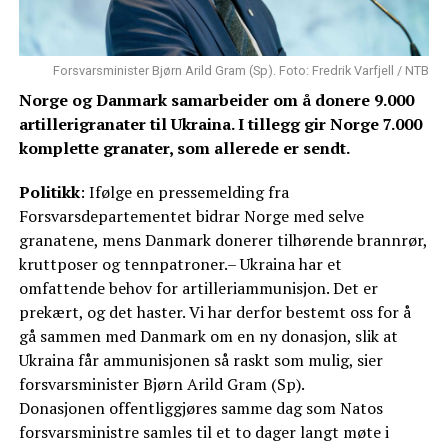
Forsvarsminister Bjørn Arild Gram (Sp). Foto: Fredrik Varfjell / NTB
Norge og Danmark samarbeider om å donere 9.000
artillerigranater til Ukraina. I tillegg gir Norge 7.000
komplette granater, som allerede er sendt.
Politikk
: Ifølge en pressemelding fra
Forsvarsdepartementet bidrar Norge med selve
granatene, mens Danmark donerer tilhørende brannrør,
kruttposer og tennpatroner.– Ukraina har et
omfattende behov for artilleriammunisjon. Det er
prekært, og det haster. Vi har derfor bestemt oss for å
gå sammen med Danmark om en ny donasjon, slik at
Ukraina får ammunisjonen så raskt som mulig, sier
forsvarsminister Bjørn Arild Gram (Sp).
Donasjonen offentliggjøres samme dag som Natos
forsvarsministre samles til et to dager langt møte i