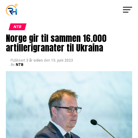
NTB
Norge gir til sammen 16.000
artillerigranater til Ukraina
Publisert
3 år siden
den
15. juni 2023
Av
NTB