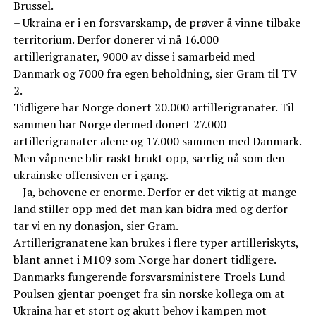
Brussel.
– Ukraina er i en forsvarskamp, de prøver å vinne tilbake
territorium. Derfor donerer vi nå 16.000
artillerigranater, 9000 av disse i samarbeid med
Danmark og 7000 fra egen beholdning, sier Gram til TV
2.
Tidligere har Norge donert 20.000 artillerigranater. Til
sammen har Norge dermed donert 27.000
artillerigranater alene og 17.000 sammen med Danmark.
Men våpnene blir raskt brukt opp, særlig nå som den
ukrainske offensiven er i gang.
– Ja, behovene er enorme. Derfor er det viktig at mange
land stiller opp med det man kan bidra med og derfor
tar vi en ny donasjon, sier Gram.
Artillerigranatene kan brukes i flere typer artilleriskyts,
blant annet i M109 som Norge har donert tidligere.
Danmarks fungerende forsvarsministere Troels Lund
Poulsen gjentar poenget fra sin norske kollega om at
Ukraina har et stort og akutt behov i kampen mot