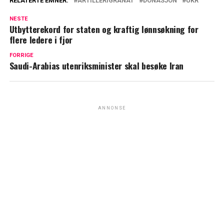
RELATERTE EMNER:
ARTILLERIGRANAT
DONASJON
UKR
NESTE
Utbytterekord for staten og kraftig lønnsøkning for
flere ledere i fjor
FORRIGE
Saudi-Arabias utenriksminister skal besøke Iran
ANNONSE