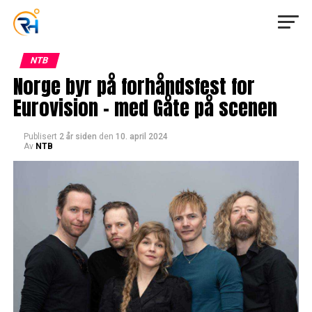
NTB
Norge byr på forhåndsfest for
Eurovision – med Gåte på scenen
Publisert
2 år siden
den
10. april 2024
Av
NTB