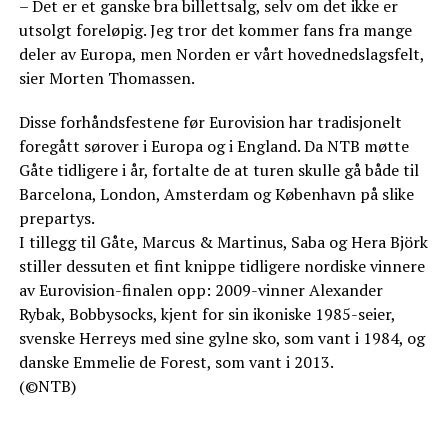
– Det er et ganske bra billettsalg, selv om det ikke er
utsolgt foreløpig. Jeg tror det kommer fans fra mange
deler av Europa, men Norden er vårt hovednedslagsfelt,
sier Morten Thomassen.
Disse forhåndsfestene før Eurovision har tradisjonelt
foregått sørover i Europa og i England. Da NTB møtte
Gåte tidligere i år, fortalte de at turen skulle gå både til
Barcelona, London, Amsterdam og København på slike
prepartys.
I tillegg til Gåte, Marcus & Martinus, Saba og Hera Björk
stiller dessuten et fint knippe tidligere nordiske vinnere
av Eurovision-finalen opp: 2009-vinner Alexander
Rybak, Bobbysocks, kjent for sin ikoniske 1985-seier,
svenske Herreys med sine gylne sko, som vant i 1984, og
danske Emmelie de Forest, som vant i 2013.
(©NTB)