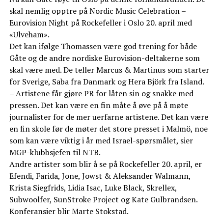
skal nemlig opptre på Nordic Music Celebration –
Eurovision Night på Rockefeller i Oslo 20. april med
«Ulveham».
Det kan ifølge Thomassen være god trening for både
Gåte og de andre nordiske Eurovision-deltakerne som
skal være med. De teller Marcus & Martinus som starter
for Sverige, Saba fra Danmark og Hera Björk fra Island.
– Artistene får gjøre PR for låten sin og snakke med
pressen. Det kan være en fin måte å øve på å møte
journalister for de mer uerfarne artistene. Det kan være
en fin skole før de møter det store presset i Malmö, noe
som kan være viktig i år med Israel-spørsmålet, sier
MGP-klubbsjefen til NTB.
Andre artister som blir å se på Rockefeller 20. april, er
Efendi, Farida, Jone, Jowst & Aleksander Walmann,
Krista Siegfrids, Lidia Isac, Luke Black, Skrellex,
Subwoolfer, SunStroke Project og Kate Gulbrandsen.
Konferansier blir Marte Stokstad.