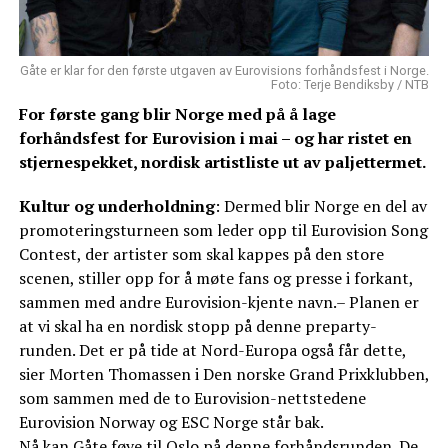
Gåte er klar for den første utgaven av Eurovisions forhåndsfest i Norge.
Foto: Terje Bendiksby / NTB
For første gang blir Norge med på å lage
forhåndsfest for Eurovision i mai – og har ristet en
stjernespekket, nordisk artistliste ut av paljettermet.
Kultur og underholdning
: Dermed blir Norge en del av
promoteringsturneen som leder opp til Eurovision Song
Contest, der artister som skal kappes på den store
scenen, stiller opp for å møte fans og presse i forkant,
sammen med andre Eurovision-kjente navn.– Planen er
at vi skal ha en nordisk stopp på denne preparty-
runden. Det er på tide at Nord-Europa også får dette,
sier Morten Thomassen i Den norske Grand Prixklubben,
som sammen med de to Eurovision-nettstedene
Eurovision Norway og ESC Norge står bak.
Nå kan Gåte føye til Oslo på denne forhåndsrunden. De