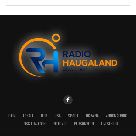
HJEM
LOKALT
NTB
USA
SPORT
UKRAINA
ANNONSERING
OSS I RADIOEN
INTERVJU
PERSONVERN
LIVESENTER