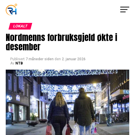
LOKALT
Nordmenns forbruksgjeld økte i
desember
Publisert
7 måneder siden
den
2. januar 2026
Av
NTB