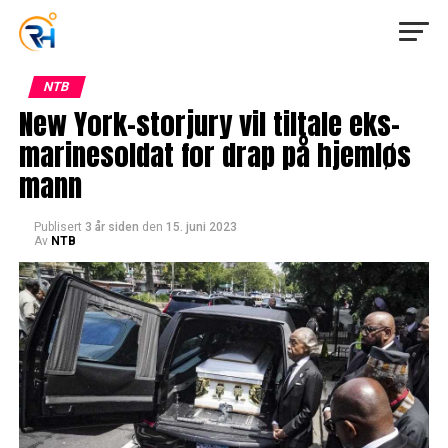
NTB
New York-storjury vil tiltale eks-
marinesoldat for drap på hjemløs
mann
Publisert
3 år siden
den
15. juni 2023
Av
NTB