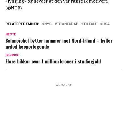
«lynsjing» og hevder at den var rasistisk motivert.
(©NTB)
RELATERTE EMNER:
NYC
TBANEDRAP
TILTALE
USA
NESTE
Schmeichel bytter nummer mot Nord-Irland – hyller
avdød keeperlegende
FORRIGE
Flere bikker over 1 million kroner i studiegjeld
ANNONSE