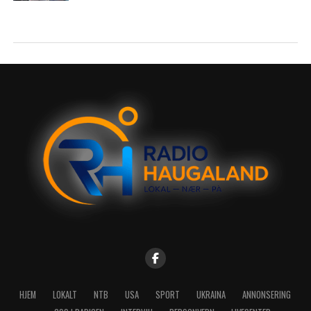
HJEM
LOKALT
NTB
USA
SPORT
UKRAINA
ANNONSERING