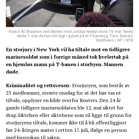
Pastor Al Sharpton ved likbilen med Jordan Neelys kiste 19. mai. Neely
døde 1. mai da han ble lagt i gulvet på et T-banetog. Foto: Bebeto
Matthews / AP / NTB
En storjury i New York vil ha tiltale mot en tidligere
marinesoldat som i forrige måned tok kvelertak på
en hjemløs mann på T-banen i storbyen. Mannen
døde.
Kriminalitet og rettsvesen
: Storjuryen, som består av
23 medlemmer, stemte onsdag for at det bør tas ut
tiltale, opplyser en kilde overfor Reuters. Den 24 år
gamle tidligere marinesoldaten ble 12. mai siktet for
drap.Siktelsen eller siktelsene som vil ligge til grunn for
storjuryens tiltale, kommer ikke til å bli offentliggjort
før 24-åringen møter i retten 17. juli, ifølge en person
med kjennskap til saken.