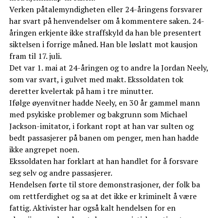
Verken påtalemyndigheten eller 24-åringens forsvarer
har svart på henvendelser om å kommentere saken. 24-
åringen erkjente ikke straffskyld da han ble presentert
siktelsen i forrige måned. Han ble løslatt mot kausjon
fram til 17. juli.
Det var 1. mai at 24-åringen og to andre la Jordan Neely,
som var svart, i gulvet med makt. Ekssoldaten tok
deretter kvelertak på ham i tre minutter.
Ifølge øyenvitner hadde Neely, en 30 år gammel mann
med psykiske problemer og bakgrunn som Michael
Jackson-imitator, i forkant ropt at han var sulten og
bedt passasjerer på banen om penger, men han hadde
ikke angrepet noen.
Ekssoldaten har forklart at han handlet for å forsvare
seg selv og andre passasjerer.
Hendelsen førte til store demonstrasjoner, der folk ba
om rettferdighet og sa at det ikke er kriminelt å være
fattig. Aktivister har også kalt hendelsen for en