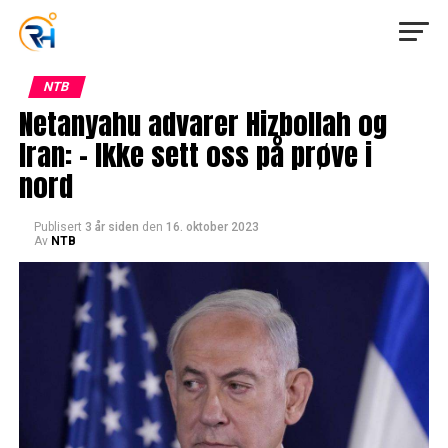
NTB
Netanyahu advarer Hizbollah og
Iran: – Ikke sett oss på prøve i
nord
Publisert
3 år siden
den
16. oktober 2023
Av
NTB