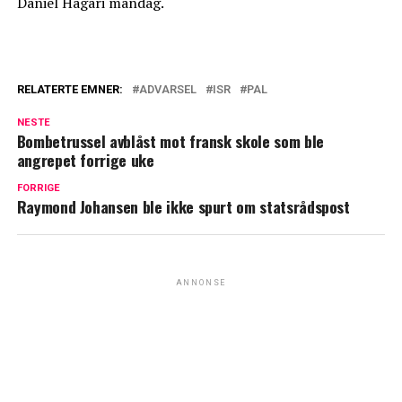
Daniel Hagari mandag.
RELATERTE EMNER:
ADVARSEL
ISR
PAL
NESTE
Bombetrussel avblåst mot fransk skole som ble
angrepet forrige uke
FORRIGE
Raymond Johansen ble ikke spurt om statsrådspost
ANNONSE