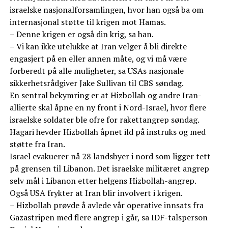
israelske nasjonalforsamlingen, hvor han også ba om
internasjonal støtte til krigen mot Hamas.
– Denne krigen er også din krig, sa han.
– Vi kan ikke utelukke at Iran velger å bli direkte
engasjert på en eller annen måte, og vi må være
forberedt på alle muligheter, sa USAs nasjonale
sikkerhetsrådgiver Jake Sullivan til CBS søndag.
En sentral bekymring er at Hizbollah og andre Iran-
allierte skal åpne en ny front i Nord-Israel, hvor flere
israelske soldater ble ofre for rakettangrep søndag.
Hagari hevder Hizbollah åpnet ild på instruks og med
støtte fra Iran.
Israel evakuerer nå 28 landsbyer i nord som ligger tett
på grensen til Libanon. Det israelske militæret angrep
selv mål i Libanon etter helgens Hizbollah-angrep.
Også USA frykter at Iran blir involvert i krigen.
– Hizbollah prøvde å avlede vår operative innsats fra
Gazastripen med flere angrep i går, sa IDF-talsperson