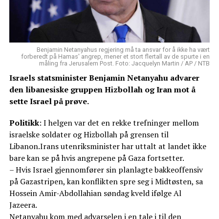
Benjamin Netanyahus regjering må ta ansvar for å ikke ha vært
forberedt på Hamas' angrep, mener et stort flertall av de spurte i en
måling fra Jerusalem Post. Foto: Jacquelyn Martin / AP / NTB
Israels statsminister Benjamin Netanyahu advarer
den libanesiske gruppen Hizbollah og Iran mot å
sette Israel på prøve.
Politikk
: I helgen var det en rekke trefninger mellom
israelske soldater og Hizbollah på grensen til
Libanon.Irans utenriksminister har uttalt at landet ikke
bare kan se på hvis angrepene på Gaza fortsetter.
– Hvis Israel gjennomfører sin planlagte bakkeoffensiv
på Gazastripen, kan konflikten spre seg i Midtøsten, sa
Hossein Amir-Abdollahian søndag kveld ifølge Al
Jazeera.
Netanyahu kom med advarselen i en tale i til den