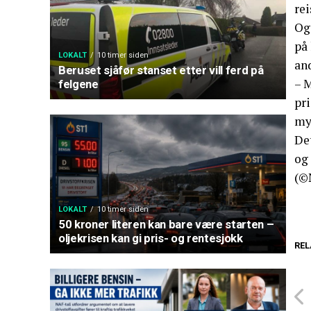
rei
Og 
på 
LOKALT
10 timer siden
and
Beruset sjåfør stanset etter vill ferd på
– M
felgene
pri
my
Det
og
(©
LOKALT
10 timer siden
50 kroner literen kan bare være starten –
oljekrisen kan gi pris- og rentesjokk
REL