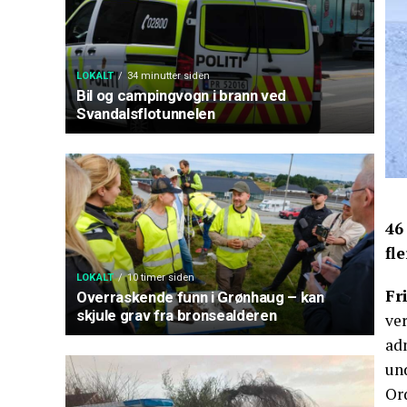
LOKALT
34 minutter siden
Bil og campingvogn i brann ved
Svandalsflotunnelen
46
fl
LOKALT
10 timer siden
Fr
Overraskende funn i Grønhaug – kan
skjule grav fra bronsealderen
ver
ad
und
Ord