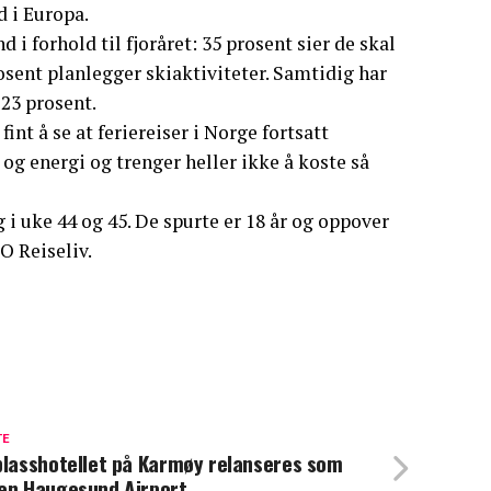
d i Europa.
i forhold til fjoråret: 35 prosent sier de skal
osent planlegger skiaktiviteter. Samtidig har
 23 prosent.
nt å se at feriereiser i Norge fortsatt
l og energi og trenger heller ikke å koste så
g i uke 44 og 45. De spurte er 18 år og oppover
O Reiseliv.
TE
plasshotellet på Karmøy relanseres som
en Haugesund Airport