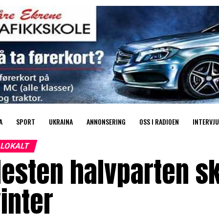
A
SPORT
UKRAINA
ANNONSERING
OSS I RADIOEN
INTERVJU
LOKALT
esten halvparten ska
inter