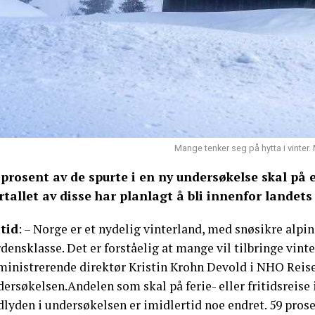
Mange tenker seg på hytta i vinter.
 prosent av de spurte i en ny undersøkelse skal på en 
ertallet av disse har planlagt å bli innenfor landets
itid
: – Norge er et nydelig vinterland, med snøsikre alpi
densklasse. Det er forståelig at mange vil tilbringe vinte
ministrerende direktør Kristin Krohn Devold i NHO Reis
ersøkelsen.Andelen som skal på ferie- eller fritidsreise i v
lyden i undersøkelsen er imidlertid noe endret. 59 prose