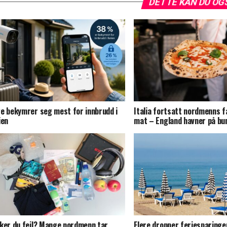
DETTE KAN DU OG
e bekymrer seg mest for innbrudd i
Italia fortsatt nordmenns f
ien
mat – England havner på bu
ker du feil? Mange nordmenn tar
Flere dropper feriesparingen