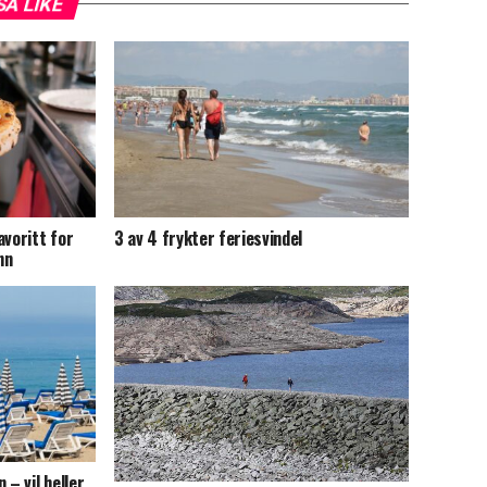
SÅ LIKE
avoritt for
3 av 4 frykter feriesvindel
nn
 – vil heller