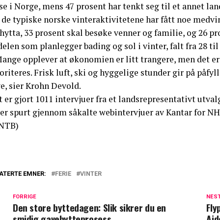
se i Norge, mens 47 prosent har tenkt seg til et annet lan
de typiske norske vinteraktivitetene har fått noe medvind 
hytta, 33 prosent skal besøke venner og familie, og 26 pr
elen som planlegger bading og sol i vinter, falt fra 28 til
ange opplever at økonomien er litt trangere, men det er fi
oriteres. Frisk luft, ski og hyggelige stunder gir på påfyl
e, sier Krohn Devold.
 er gjort 1011 intervjuer fra et landsrepresentativt utval
 er spurt gjennom såkalte webintervjuer av Kantar for NH
NTB)
ATERTE EMNER:
FERIE
VINTER
FORRIGE
NES
Den store byttedagen: Slik sikrer du en
Fly
smidig gavebytteprosess
Aid