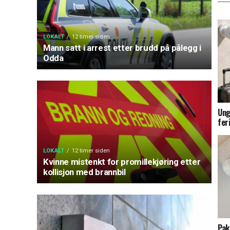
LOKALT
12 timer siden
Mann satt i arrest etter brudd på pålegg i
Odda
Ung
fer
LOKALT
12 timer siden
Kvinne mistenkt for promillekjøring etter
kollisjon med brannbil
Pak