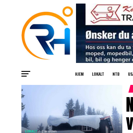
HJEM
LOKALT
NTB
US
N
v
LOKALT
2 år siden