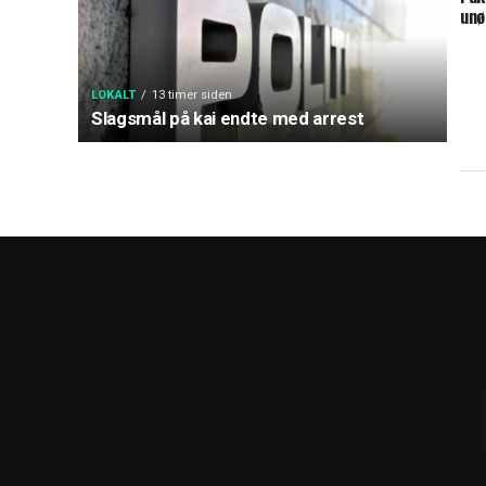
unø
LOKALT
13 timer siden
Slagsmål på kai endte med arrest