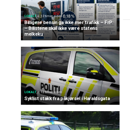
LOKALT
12 timer siden
Billigere bensin ga ikke mer trafikk – FrP:
– Bilistene skal ikke være statens
melkeku
LOKALT
12 timer siden
Syklist stakk fra påkjørsel i Haraldsgata