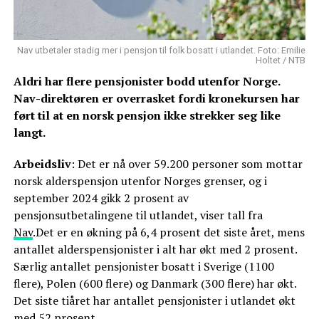
Nav utbetaler stadig mer i pensjon til folk bosatt i utlandet. Foto: Emilie
Holtet / NTB
Aldri har flere pensjonister bodd utenfor Norge.
Nav-direktøren er overrasket fordi kronekursen har
ført til at en norsk pensjon ikke strekker seg like
langt.
Arbeidsliv
: Det er nå over 59.200 personer som mottar
norsk alderspensjon utenfor Norges grenser, og i
september 2024 gikk 2 prosent av
pensjonsutbetalingene til utlandet, viser tall fra
Nav
.Det er en økning på 6,4 prosent det siste året, mens
antallet alderspensjonister i alt har økt med 2 prosent.
Særlig antallet pensjonister bosatt i Sverige (1100
flere), Polen (600 flere) og Danmark (300 flere) har økt.
Det siste tiåret har antallet pensjonister i utlandet økt
med 52 prosent.