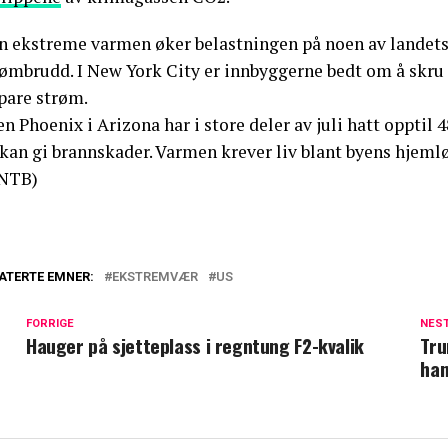
n ekstreme varmen øker belastningen på noen av landets s
rømbrudd. I New York City er innbyggerne bedt om å skru 
pare strøm.
n Phoenix i Arizona har i store deler av juli hatt opptil
kan gi brannskader. Varmen krever liv blant byens hjemlø
NTB)
ATERTE EMNER:
EKSTREMVÆR
US
FORRIGE
NES
Hauger på sjetteplass i regntung F2-kvalik
Tru
han