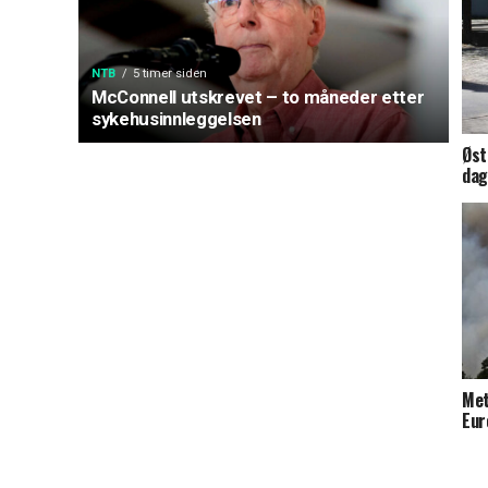
NTB
5 timer siden
McConnell utskrevet – to måneder etter
sykehusinnleggelsen
Øst
dag
Met
Eur