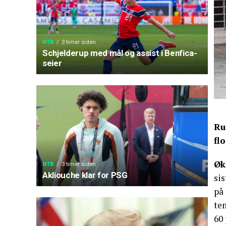
NTB
3 timer siden
Schjelderup med mål og assist i Benfica-
seier
Ru
fl
Øk
NTB
3 timer siden
Akliouche klar for PSG
sis
på
tem
60 