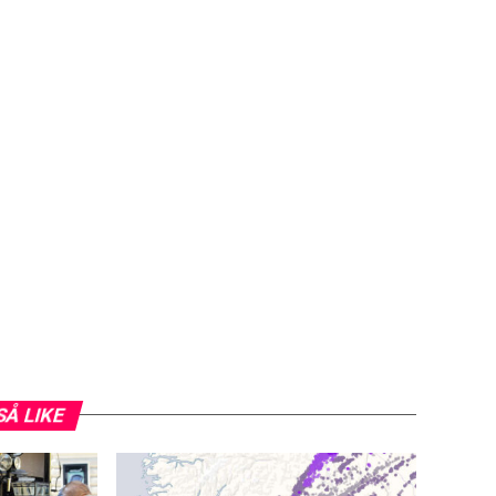
SÅ LIKE