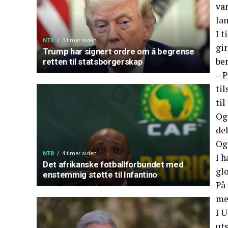
va
lan
I 
NTB
3 timer siden
gir
Trump har signert ordre om å begrense
be
retten til statsborgerskap
– 
til
til
Ogs
del
Og
NTB
4 timer siden
I h
Det afrikanske fotballforbundet med
glo
enstemmig støtte til Infantino
På
me
I 
ut