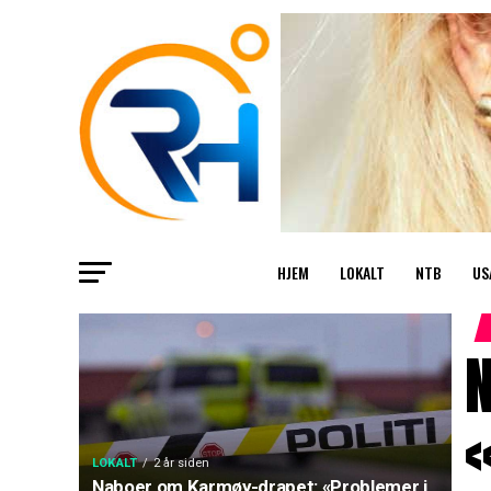
HJEM
LOKALT
NTB
US
«
LOKALT
2 år siden
Naboer om Karmøy-drapet: «Problemer i