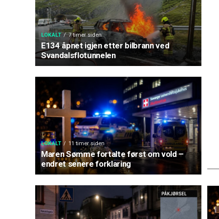
LOKALT
7 timer siden
E134 åpnet igjen etter bilbrann ved
Svandalsflotunnelen
LOKALT
11 timer siden
Maren Sømme fortalte først om vold –
endret senere forklaring