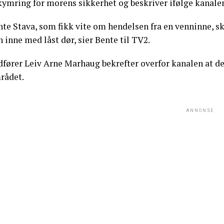
kymring for morens sikkerhet og beskriver ifølge kanale
te Stava, som fikk vite om hendelsen fra en venninne, sk
 inne med låst dør, sier Bente til TV2.
fører Leiv Arne Marhaug bekrefter overfor kanalen at det 
rådet.
ANNONSE