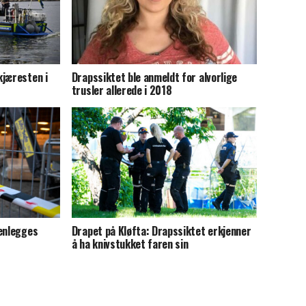
kjæresten i
Drapssiktet ble anmeldt for alvorlige
trusler allerede i 2018
henlegges
Drapet på Kløfta: Drapssiktet erkjenner
å ha knivstukket faren sin