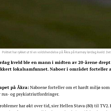
Politiet har rykket ut til en voldshendelse på Åkra på Karmøy lørdag kveld. De
rdag kveld ble en mann i midten av 20-årene drep
okkert lokalsamfunnet. Naboer i området forteller a
apet på Åkra:
Naboene forteller om et hardt miljø som g
 rus- og psykiatriutfordringer.
roblemer har økt over tid, sier Hellen Stava (80) til TV2.