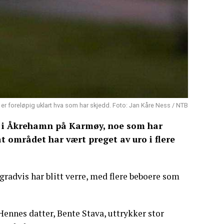
t er foreløpig uklart hva som har skjedd. Foto: Jan Kåre Ness / NTB
t i Åkrehamn på Karmøy, noe som har
t området har vært preget av uro i flere
radvis har blitt verre, med flere beboere som
 Hennes datter, Bente Stava, uttrykker stor