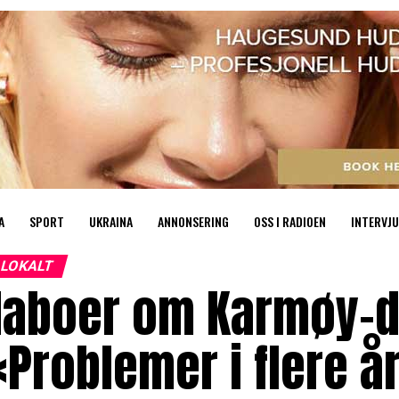
A
SPORT
UKRAINA
ANNONSERING
OSS I RADIOEN
INTERVJU
LOKALT
Naboer om Karmøy-d
Problemer i flere å