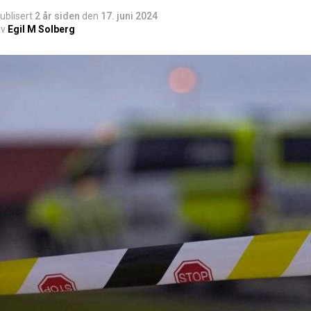
ublisert
2 år siden
den
17. juni 2024
v
Egil M Solberg