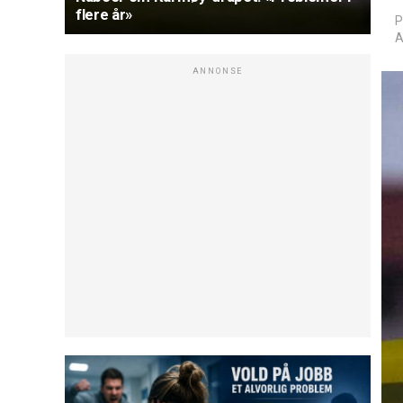
flere år»
P
A
ANNONSE