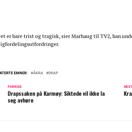
Det er bare trist og tragisk, sier Marhaug til TV2, han 
ligfordelingsutfordringer.
ATERTE EMNER:
ÅKRA
DRAP
FORRIGE
NES
Drapssaken på Karmøy: Siktede vil ikke la
Kra
seg avhøre