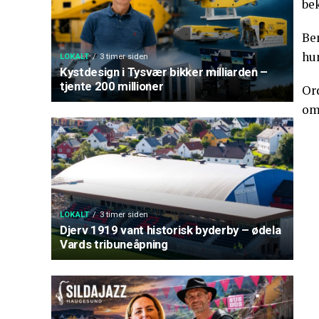
be
Ben
hun
LOKALT
3 timer siden
Kystdesign i Tysvær bikker milliarden –
tjente 200 millioner
Ord
om
LOKALT
3 timer siden
Djerv 1919 vant historisk byderby – ødela
Vards tribuneåpning