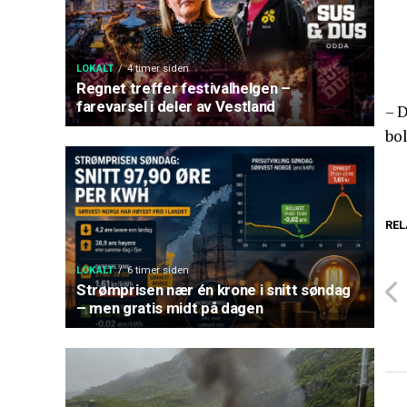
LOKALT
4 timer siden
Regnet treffer festivalhelgen –
farevarsel i deler av Vestland
– 
bo
REL
LOKALT
6 timer siden
Strømprisen nær én krone i snitt søndag
– men gratis midt på dagen