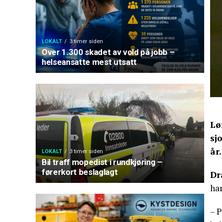
LOKALT
3 timer siden
Over 1.300 skadet av vold på jobb –
helseansatte mest utsatt
Lø
sj
år.
LOKALT
3 timer siden
Bil traff mopedist i rundkjøring –
førerkort beslaglagt
Dr
har
– P