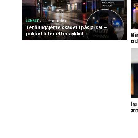
LOKALT
11 timer siden
Tenåringsjente skadet i påkjørsel –
politiet leter etter syklist
Mar
end
Jær
anm