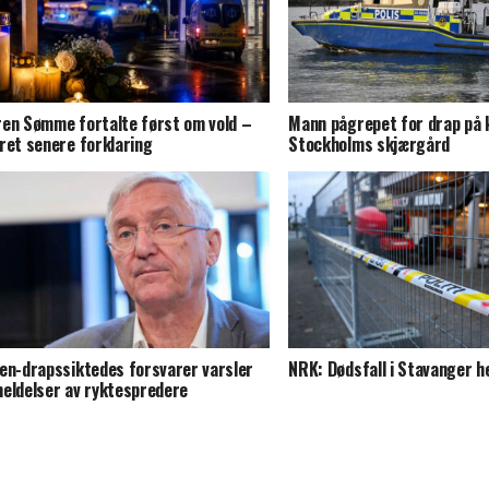
en Sømme fortalte først om vold –
Mann pågrepet for drap på 
ret senere forklaring
Stockholms skjærgård
en-drapssiktedes forsvarer varsler
NRK: Dødsfall i Stavanger 
eldelser av ryktespredere