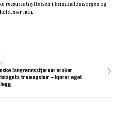
yrke ressursutnyttelsen i kriminalomsorgen og
hold, sier hun.
TE
nske langrennsstjerner vraker
dslagets treningsleir – kjører eget
legg