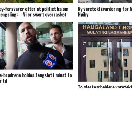
by-forsvarer etter at politiet ba om
Ny varetektsvurdering for 
fengsling: – Vi er svært overrasket
Høiby
e-brødrene holdes fengslet i minst to
 til
To gjestearbeidere varetek
etter siktelse for grov vold