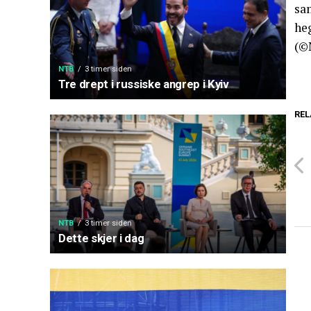
sam
heg
(©
NTB
3 timer siden
Tre drept i russiske angrep i Kyiv
REL
NTB
3 timer siden
Dette skjer i dag