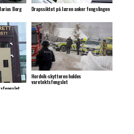
Marius Borg
Drapssiktet på Jæren anker fengslingen
Hordvik-skytteren holdes
varetektsfengslet
tsfengslet
tekt