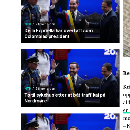
NTB
2 timer siden
De la Espriella har overtatt som
Colombias president
Re
Kr
NTB
2 timer siden
op
To til sykehus etter at båt traff kai på
Nordmøre
ald
en
mø
– N