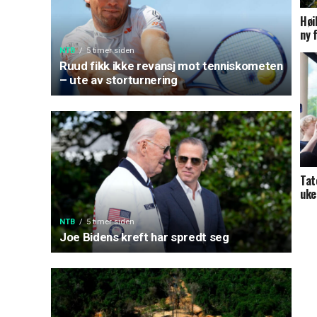
Høi
ny 
NTB
5 timer siden
Ruud fikk ikke revansj mot tenniskometen
– ute av storturnering
Tat
uker
NTB
5 timer siden
Joe Bidens kreft har spredt seg