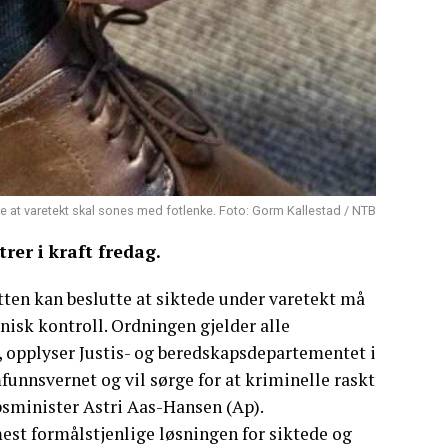
te at varetekt skal sones med fotlenke. Foto: Gorm Kallestad / NTB
rer i kraft fredag.
etten kan beslutte at siktede under varetekt må
isk kontroll. Ordningen gjelder alle
, opplyser Justis- og beredskapsdepartementet i
funnsvernet og vil sørge for at kriminelle raskt
psminister Astri Aas-Hansen (Ap).
mest formålstjenlige løsningen for siktede og