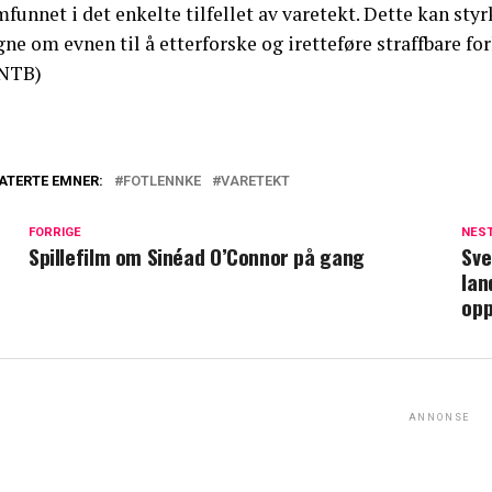
funnet i det enkelte tilfellet av varetekt. Dette kan st
ne om evnen til å etterforske og iretteføre straffbare for
NTB)
ATERTE EMNER:
FOTLENNKE
VARETEKT
FORRIGE
NES
Spillefilm om Sinéad O’Connor på gang
Sve
lan
opp
ANNONSE