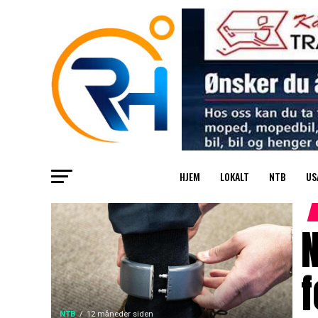
HJEM
LOKALT
NTB
US
N
f
NTB
12 måneder siden