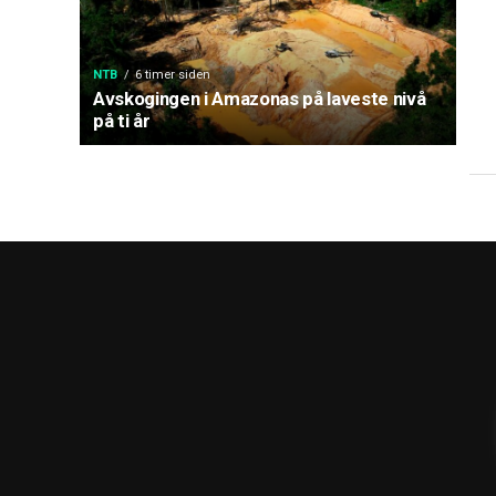
NTB
6 timer siden
Avskogingen i Amazonas på laveste nivå
på ti år