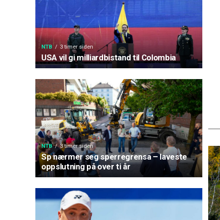
NTB
3 timer siden
USA vil gi milliardbistand til Colombia
NTB
3 timer siden
Sp nærmer seg sperregrensa – laveste
oppslutning på over ti år