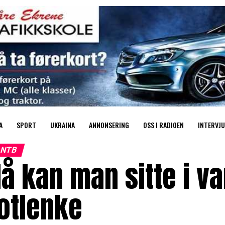
A
SPORT
UKRAINA
ANNONSERING
OSS I RADIOEN
INTERVJU
NTB
å kan man sitte i v
otlenke