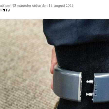
ublisert
12 måneder siden
den
15. august 2025
v
NTB