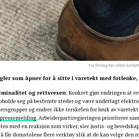
Fra fredag kan retten beslut
gler som åpner for å sitte i varetekt med fotlenke, t
iminalitet og rettsvesen
: Konkret gjør endringen at r
pholde seg på bestemte steder og være underlagt elektron
ersgrupper og endrer ikke terskelen for bruk av varetekt
 pressemelding
. Arbeiderpartiregjeringen prioriterer sam
tes med en reaksjon som virker, sier justis- og beredska
å får domstolene flere verktøy slik at de kan velge den 