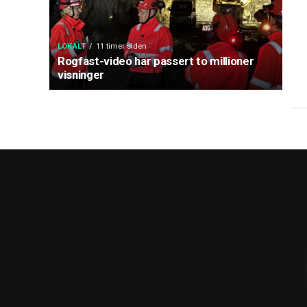
LOKALT
11 timer siden
Rogfast-video har passert to millioner
visninger