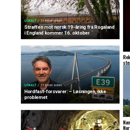
LOKALT
11 timer siden
Straffen mot norsk 19-åring fra Rogaland
i England kommer 16. oktober
Rek
ste
LOKALT
11 timer siden
Hordfast-forsvarer: – Løsningen, ikke
problemet
Nær
Nor