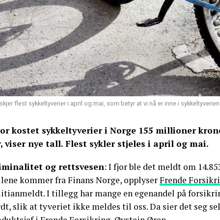
skjer flest sykkeltyverier i april og mai, som betyr at vi nå er inne i sykkeltyver
fjor kostet sykkeltyverier i Norge 155 millioner kro
, viser nye tall. Flest sykler stjeles i april og mai.
iminalitet og rettsvesen
: I fjor ble det meldt om 14.85
llene kommer fra Finans Norge, opplyser
Frende Forsikr
itianmeldt. I tillegg har mange en egenandel på forsikr
dt, slik at tyveriet ikke meldes til oss. Da sier det seg se
duktsjef i Frende Forsikring, Øystein Øren.