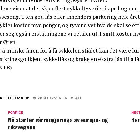
lene viser at det skjer flest sykkeltyverier i april og mai
sesong. Uten god lås eller innendørs parkering hele året 
ykler koster mye penger, og tyvene vet hva de skal se ett
er seg også i erstatningene vi betaler ut. I snitt koster hv
r Øren.
 å minske faren for å få sykkelen stjålet kan det være lu
sikringsgodkjent sykkellås og bruke en ekstra lås til å lå
NTB)
ATERTE EMNER:
SYKKELTYVERIER
TALL
FORRIGE
NES
Nå starter vårrengjøringa av europa- og
Ren
riksvegene