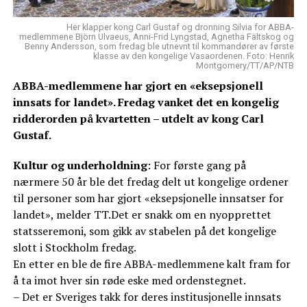
Her klapper kong Carl Gustaf og dronning Silvia for ABBA-
medlemmene Björn Ulvaeus, Anni-Frid Lyngstad, Agnetha Fältskog og
Benny Andersson, som fredag ble utnevnt til kommandører av første
klasse av den kongelige Vasaordenen. Foto: Henrik
Montgomery/TT/AP/NTB
ABBA-medlemmene har gjort en «eksepsjonell
innsats for landet». Fredag vanket det en kongelig
ridderorden på kvartetten – utdelt av kong Carl
Gustaf.
Kultur og underholdning
: For første gang på
nærmere 50 år ble det fredag delt ut kongelige ordener
til personer som har gjort «eksepsjonelle innsatser for
landet», melder TT.Det er snakk om en nyopprettet
statsseremoni, som gikk av stabelen på det kongelige
slott i Stockholm fredag.
En etter en ble de fire ABBA-medlemmene kalt fram for
å ta imot hver sin røde eske med ordenstegnet.
– Det er Sveriges takk for deres institusjonelle innsats