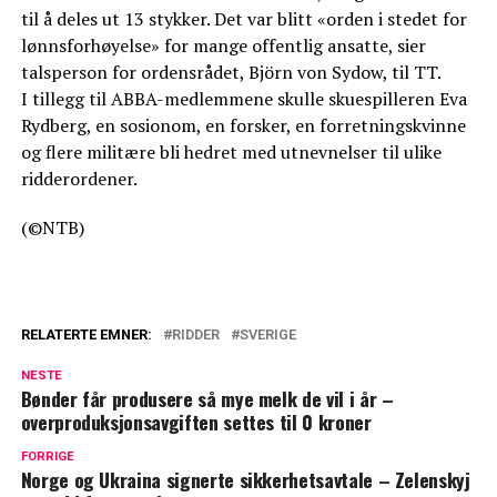
til å deles ut 13 stykker. Det var blitt «orden i stedet for
lønnsforhøyelse» for mange offentlig ansatte, sier
talsperson for ordensrådet, Björn von Sydow, til TT.
I tillegg til ABBA-medlemmene skulle skuespilleren Eva
Rydberg, en sosionom, en forsker, en forretningskvinne
og flere militære bli hedret med utnevnelser til ulike
ridderordener.
(©NTB)
RELATERTE EMNER:
RIDDER
SVERIGE
NESTE
Bønder får produsere så mye melk de vil i år –
overproduksjonsavgiften settes til 0 kroner
FORRIGE
Norge og Ukraina signerte sikkerhetsavtale – Zelenskyj