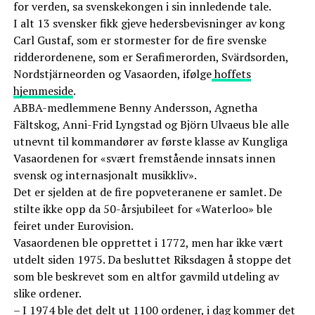
for verden, sa svenskekongen i sin innledende tale.
I alt 13 svensker fikk gjeve hedersbevisninger av kong
Carl Gustaf, som er stormester for de fire svenske
ridderordenene, som er Serafimerorden, Svärdsorden,
Nordstjärneorden og Vasaorden, ifølge
hoffets
hjemmeside
.
ABBA-medlemmene Benny Andersson, Agnetha
Fältskog, Anni-Frid Lyngstad og Björn Ulvaeus ble alle
utnevnt til kommandører av første klasse av Kungliga
Vasaordenen for «svært fremstående innsats innen
svensk og internasjonalt musikkliv».
Det er sjelden at de fire popveteranene er samlet. De
stilte ikke opp da 50-årsjubileet for «Waterloo» ble
feiret under Eurovision.
Vasaordenen ble opprettet i 1772, men har ikke vært
utdelt siden 1975. Da besluttet Riksdagen å stoppe det
som ble beskrevet som en altfor gavmild utdeling av
slike ordener.
– I 1974 ble det delt ut 1100 ordener, i dag kommer det