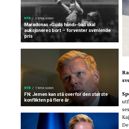
NTB
1 time siden
Maradonas «Guds hånd»-ball skal
auksjoneres bort – forventer svimlende
pris
Ra
sv
NTB
1 time siden
Sp
FN: Jemen kan stå overfor den største
konflikten på flere år
utf
se
Kaj
De