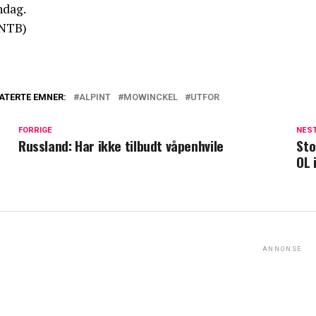
ndag.
NTB)
ATERTE EMNER:
ALPINT
MOWINCKEL
UTFOR
FORRIGE
NES
Russland: Har ikke tilbudt våpenhvile
Sto
OL 
ANNONSE