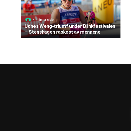
NTB
4 timer siden
Udnes Weng-triumf under Blinkfestivalen
– Stenshagen raskest av mennene