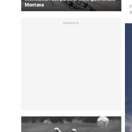
Montana
P
A
ANNONSE