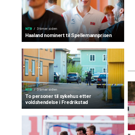
NTB
3 timer siden
Haaland nominert til Spellemannprisen
NTB
3 timer siden
To personer til sykehus etter
voldshendelse i Fredrikstad