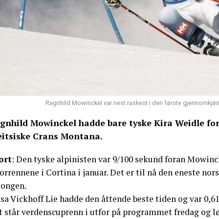
Ragnhild Mowinckel var nest raskest i den første gjennomkjør
gnhild Mowinckel hadde bare tyske Kira Weidle for
eitsiske Crans Montana.
ort
: Den tyske alpinisten var 9/100 sekund foran Mowin
orrennene i Cortina i januar. Det er til nå den eneste no
songen.
sa Vickhoff Lie hadde den åttende beste tiden og var 0,6
t står verdenscuprenn i utfor på programmet fredag og 