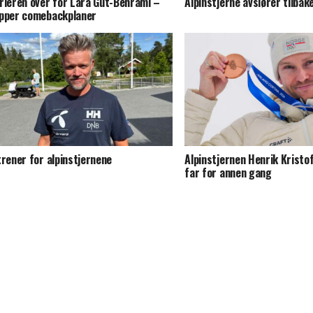
rieren over for Lara Gut-Behrami –
Alpinstjerne avslører tilbak
pper comebackplaner
trener for alpinstjernene
Alpinstjernen Henrik Kristo
far for annen gang