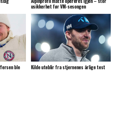
eslag
Alpinprofil måtte opereres igjen – stor
usikkerhet før VM-sesongen
ffersen ble
Kilde uteblir fra stjernenes årlige test