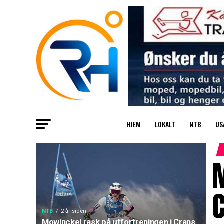
HJEM
LOKALT
NTB
US
M
NTB
2 år siden
Mowinckel rask på utfortreningen i Crans