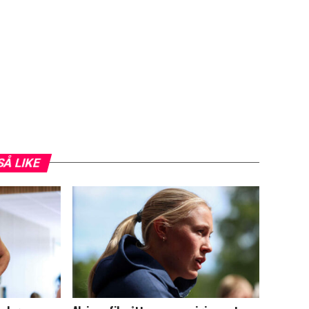
SÅ LIKE