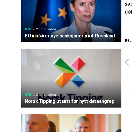
sø
(©
NTB
2 timer siden
EU innfører nye sanksjoner mot Russland
REL
NTB
2 timer siden
Norsk Tipping utsatt for nytt dataangrep