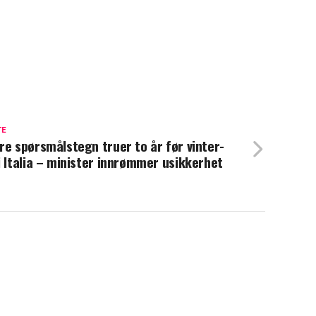
TE
re spørsmålstegn truer to år før vinter-
i Italia – minister innrømmer usikkerhet