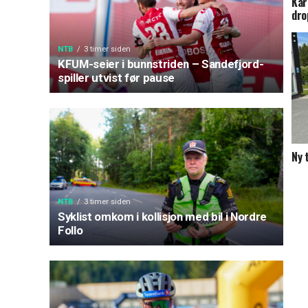
Kar
dro
NTB
3 timer siden
KFUM-seier i bunnstriden – Sandefjord-
spiller utvist før pause
Ny 
NTB
3 timer siden
Syklist omkom i kollisjon med bil i Nordre
Follo