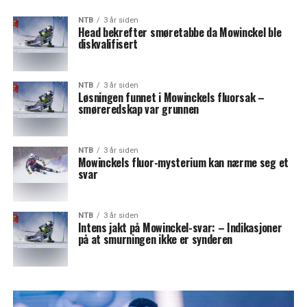
NTB
3 år siden
Head bekrefter smøretabbe da Mowinckel ble
diskvalifisert
NTB
3 år siden
Løsningen funnet i Mowinckels fluorsak –
smøreredskap var grunnen
NTB
3 år siden
Mowinckels fluor-mysterium kan nærme seg et
svar
NTB
3 år siden
Intens jakt på Mowinckel-svar: – Indikasjoner
på at smurningen ikke er synderen