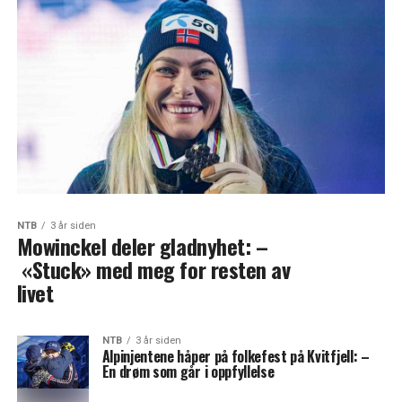
NTB
3 år siden
Mowinckel deler gladnyhet: –
«Stuck» med meg for resten av
livet
NTB
3 år siden
Alpinjentene håper på folkefest på Kvitfjell: –
En drøm som går i oppfyllelse