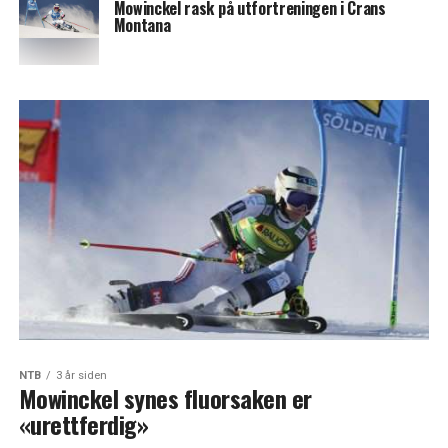
Mowinckel rask på utfortreningen i Crans
Montana
NTB
3 år siden
Mowinckel synes fluorsaken er
«urettferdig»