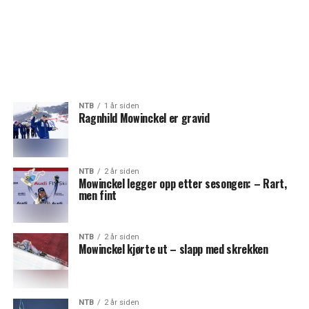
NTB
1 år siden
Ragnhild Mowinckel er gravid
NTB
2 år siden
Mowinckel legger opp etter sesongen: – Rart,
men fint
NTB
2 år siden
Mowinckel kjørte ut – slapp med skrekken
NTB
2 år siden