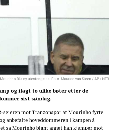
Mourinho fikk ny utestengelse. Foto: Maurice van Steen / AP / NTB
mp og ilagt to ulike bøter etter de
dommer sist søndag.
2-seieren mot Tranzonspor at Mourinho fyrte
n og anbefalte hoveddommeren i kampen å
juet sa Mourinho blant annet han kjemper mot