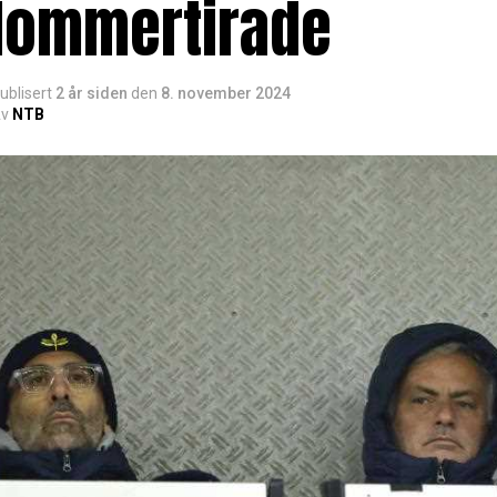
dommertirade
ublisert
2 år siden
den
8. november 2024
v
NTB