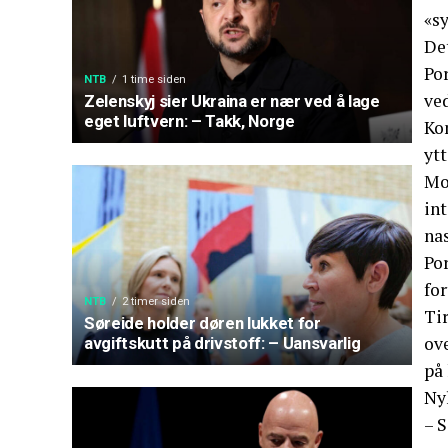
«s
De
Por
NTB
1 time siden
ve
Zelenskyj sier Ukraina er nær ved å lage
eget luftvern: – Takk, Norge
Ko
ytt
Mo
int
nas
Por
fo
NTB
2 timer siden
Tir
Søreide holder døren lukket for
ove
avgiftskutt på drivstoff: – Uansvarlig
på
Nyl
– S