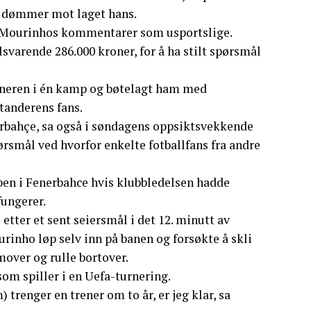
t dømmer mot laget hans.
r Mourinhos kommentarer som usportslige.
lsvarende 286.000 kroner, for å ha stilt spørsmål
reneren i én kamp og bøtelagt ham med
tanderens fans.
erbahçe, sa også i søndagens oppsiktsvekkende
pørsmål ved hvorfor enkelte fotballfans fra andre
bben i Fenerbahce hvis klubbledelsen hadde
fungerer.
etter et sent seiersmål i det 12. minutt av
urinho løp selv inn på banen og forsøkte å skli
over og rulle bortover.
som spiller i en Uefa-turnering.
 trenger en trener om to år, er jeg klar, sa