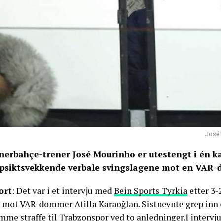
José 
nerbahçe-trener José Mourinho er utestengt i én ka
psiktsvekkende verbale svingslagene mot en VAR-
ort
: Det var i et intervju med
Bein Sports Tyrkia
etter 3-
s mot VAR-dommer Atilla Karaoğlan. Sistnevnte grep in
mme straffe til Trabzonspor ved to anledninger.I interv