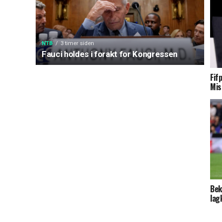
NTB
3 timer siden
Fauci holdes i forakt for Kongressen
Fif
Mis
Bek
lag