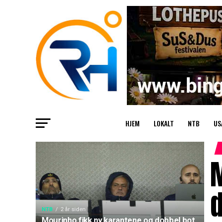
HJEM
LOKALT
NTB
US
d
NTB
2 år siden
Mourinho fikk ny karantene og dobbel bot