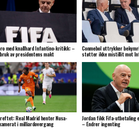
pro med knallhard Infantino-kritikk: –
Conmebol uttrykker bekymr
bruk av presidentens makt
støtter ikke mistillit mot I
reftet: Real Madrid henter Nusa-
Jordan fikk Fifa-utbetaling 
kamerat i milliardovergang
– Endrer ingenting