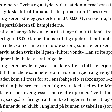
ystemet» i Tyrkia og antydet videre at dommerne beviss
t tyrkiske fotballforbundets disiplinærkomité beskrive
tugiseren bøtelegges derfor med 900.000 tyrkiske lira, ti
d upartiskheten til kamplederne.
miteen har også besluttet å utestenge den frittalende t
erligere 18.000 kroner for usportslig oppførsel mot mots
urinho, som er inne i sin første sesong som trener i Fen
ervju at den tyrkiske ligaen «lukter vondt». Han stilte s
joner i det hele tatt vil følge den.
tugiseren hevdet også at han ikke ville ha tatt trenerjo
rtalt ham «hele sannheten» om hvordan ligaen angivelig 
aden kom til tross for at Fenerbahçe slo Trabzonspor 3-2 
rtiden. Jubelscenene som fulgte var aldeles elleville. Mo
 knærne bortover gresset, men endte opp med å velte fram
ig sa også 61-åringen at han ikke lenger vil trene et lag 
å finner du en klubb i England på bunnen av tabellen (som)