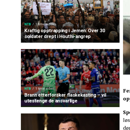
NTB
1 time siden
Kraftig opptrapping i Jemen: Over 30
soldater drept i Houthi-angrep
NTB
1 time siden
Fe
Brann etterforsker flaskekasting – vil
op
utestenge de ansvarlige
Sp
lø
dø