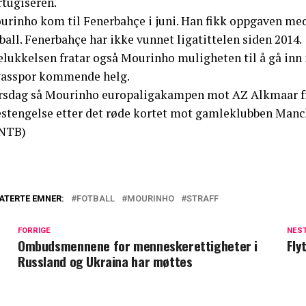
rtugiseren.
rinho kom til Fenerbahçe i juni. Han fikk oppgaven med å
ball. Fenerbahçe har ikke vunnet ligatittelen siden 2014.
elukkelsen fratar også Mourinho muligheten til å gå inn
vasspor kommende helg.
rsdag så Mourinho europaligakampen mot AZ Alkmaar fra
estengelse etter det røde kortet mot gamleklubben Manch
NTB)
ATERTE EMNER:
FOTBALL
MOURINHO
STRAFF
FORRIGE
NES
Ombudsmennene for menneskerettigheter i
Fly
Russland og Ukraina har møttes