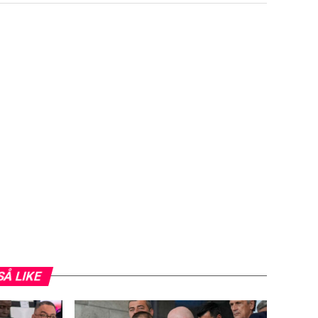
SÅ LIKE