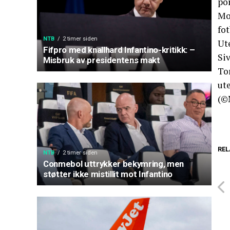
po
Mou
fot
NTB
2 timer siden
Ut
Fifpro med knallhard Infantino-kritikk: –
Si
Misbruk av presidentens makt
To
ut
(©
REL
NTB
2 timer siden
Conmebol uttrykker bekymring, men
støtter ikke mistillit mot Infantino