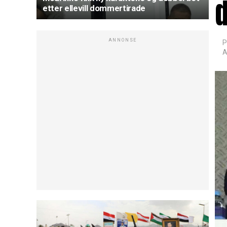
etter ellevill dommertirade
ANNONSE
P
A