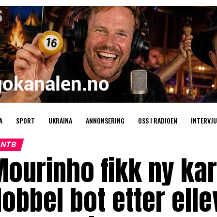
A
SPORT
UKRAINA
ANNONSERING
OSS I RADIOEN
INTERVJU
NTB
Mourinho fikk ny ka
obbel bot etter ellev