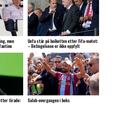
ing, men
Uefa står på boikotten etter Fifa-møtet:
nfantino
– Betingelsene er ikke oppfylt
etter tirade:
Salah-overgangen i boks