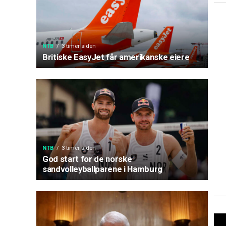
NTB
3 timer siden
Britiske EasyJet får amerikanske eiere
NTB
3 timer siden
God start for de norske
sandvolleyballparene i Hamburg