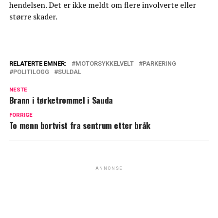
hendelsen. Det er ikke meldt om flere involverte eller
større skader.
RELATERTE EMNER:
MOTORSYKKELVELT
PARKERING
POLITILOGG
SULDAL
NESTE
Brann i tørketrommel i Sauda
FORRIGE
To menn bortvist fra sentrum etter bråk
ANNONSE