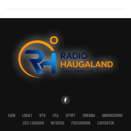
HJEM
LOKALT
NTB
USA
SPORT
UKRAINA
ANNONSERING
OSS I RADIOEN
INTERVJU
PERSONVERN
LIVESENTER