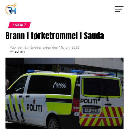
LOKALT
Brann i tørketrommel i Sauda
Publisert
2 måneder siden
den
15. juni 2026
Av
admin