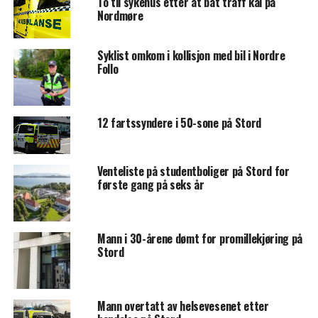
To til sykehus etter at båt traff kai på
Nordmøre
Syklist omkom i kollisjon med bil i Nordre
Follo
12 fartssyndere i 50-sone på Stord
Venteliste på studentboliger på Stord for
første gang på seks år
Mann i 30-årene dømt for promillekjøring på
Stord
Mann overtatt av helsevesenet etter