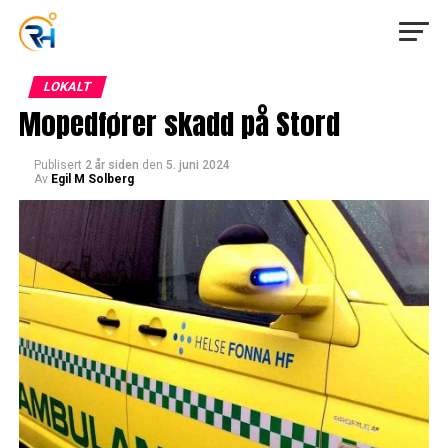
LOKALT
Mopedfører skadd på Stord
Publisert
2 år siden
den
5. juni 2024
Av
Egil M Solberg