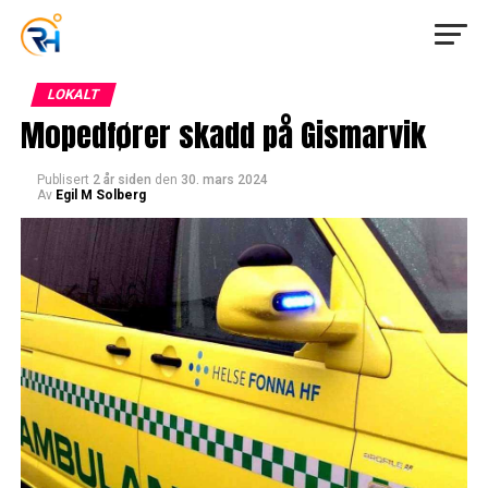
LOKALT
Mopedfører skadd på Gismarvik
Publisert
2 år siden
den
30. mars 2024
Av
Egil M Solberg