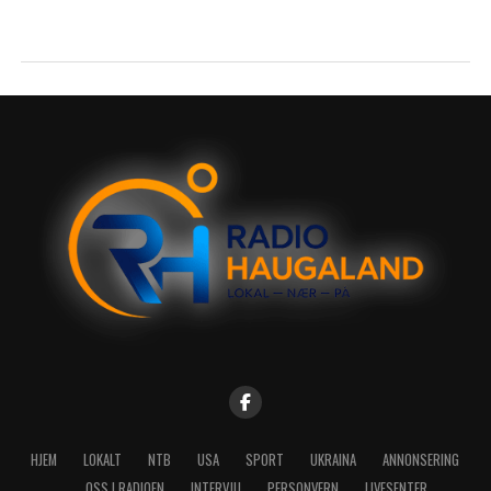
HJEM
LOKALT
NTB
USA
SPORT
UKRAINA
ANNONSERING
OSS I RADIOEN
INTERVJU
PERSONVERN
LIVESENTER