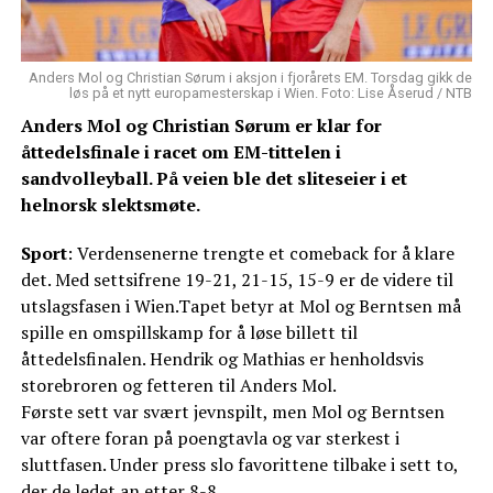
Anders Mol og Christian Sørum i aksjon i fjorårets EM. Torsdag gikk de
løs på et nytt europamesterskap i Wien. Foto: Lise Åserud / NTB
Anders Mol og Christian Sørum er klar for
åttedelsfinale i racet om EM-tittelen i
sandvolleyball. På veien ble det sliteseier i et
helnorsk slektsmøte.
Sport
: Verdensenerne trengte et comeback for å klare
det. Med settsifrene 19-21, 21-15, 15-9 er de videre til
utslagsfasen i Wien.Tapet betyr at Mol og Berntsen må
spille en omspillskamp for å løse billett til
åttedelsfinalen. Hendrik og Mathias er henholdsvis
storebroren og fetteren til Anders Mol.
Første sett var svært jevnspilt, men Mol og Berntsen
var oftere foran på poengtavla og var sterkest i
sluttfasen. Under press slo favorittene tilbake i sett to,
der de ledet an etter 8-8.