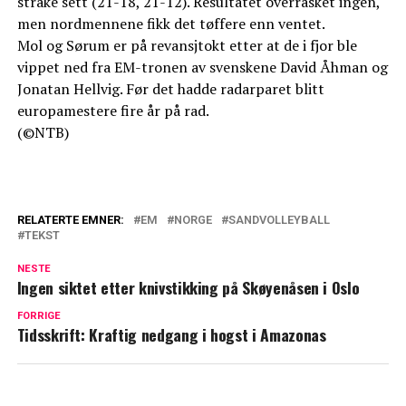
strake sett (21-18, 21-12). Resultatet overrasket ingen,
men nordmennene fikk det tøffere enn ventet.
Mol og Sørum er på revansjtokt etter at de i fjor ble
vippet ned fra EM-tronen av svenskene David Åhman og
Jonatan Hellvig. Før det hadde radarparet blitt
europamestere fire år på rad.
(©NTB)
RELATERTE EMNER:
EM
NORGE
SANDVOLLEYBALL
TEKST
NESTE
Ingen siktet etter knivstikking på Skøyenåsen i Oslo
FORRIGE
Tidsskrift: Kraftig nedgang i hogst i Amazonas