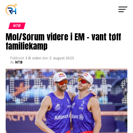
NTB
Mol/Sørum videre i EM – vant tøff
familiekamp
Publisert
3 år siden
den
3. august 2023
Av
NTB