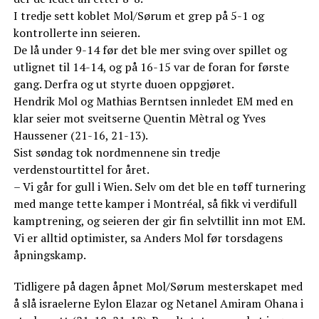
I tredje sett koblet Mol/Sørum et grep på 5-1 og
kontrollerte inn seieren.
De lå under 9-14 før det ble mer sving over spillet og
utlignet til 14-14, og på 16-15 var de foran for første
gang. Derfra og ut styrte duoen oppgjøret.
Hendrik Mol og Mathias Berntsen innledet EM med en
klar seier mot sveitserne Quentin Mètral og Yves
Haussener (21-16, 21-13).
Sist søndag tok nordmennene sin tredje
verdenstourtittel for året.
– Vi går for gull i Wien. Selv om det ble en tøff turnering
med mange tette kamper i Montréal, så fikk vi verdifull
kamptrening, og seieren der gir fin selvtillit inn mot EM.
Vi er alltid optimister, sa Anders Mol før torsdagens
åpningskamp.
Tidligere på dagen åpnet Mol/Sørum mesterskapet med
å slå israelerne Eylon Elazar og Netanel Amiram Ohana i