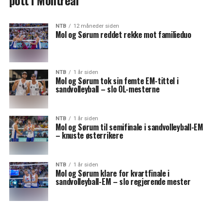
pott i Montreál
NTB
12 måneder siden
Mol og Sørum reddet rekke mot familieduo
NTB
1 år siden
Mol og Sørum tok sin femte EM-tittel i
sandvolleyball – slo OL-mesterne
NTB
1 år siden
Mol og Sørum til semifinale i sandvolleyball-EM
– knuste østerrikere
NTB
1 år siden
Mol og Sørum klare for kvartfinale i
sandvolleyball-EM – slo regjerende mester