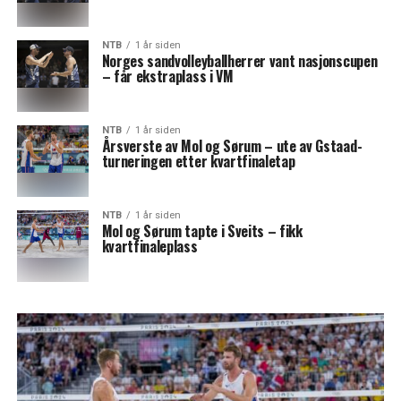
NTB
1 år siden
Norges sandvolleyballherrer vant nasjonscupen
– får ekstraplass i VM
NTB
1 år siden
Årsverste av Mol og Sørum – ute av Gstaad-
turneringen etter kvartfinaletap
NTB
1 år siden
Mol og Sørum tapte i Sveits – fikk
kvartfinaleplass