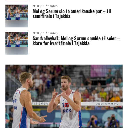
NTB
1 år siden
Mol og Sørum slo to amerikanske par – til
semifinale i Tsjekkia
NTB
1 år siden
Sandvolleyball: Mol og Sørum snudde til seier –
klare for kvartfinale i Tsjekkia