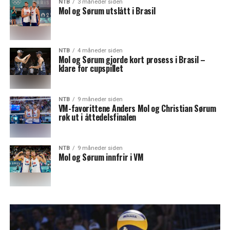
NTB
3 måneder siden
Mol og Sørum utslått i Brasil
NTB
4 måneder siden
Mol og Sørum gjorde kort prosess i Brasil –
klare for cupspillet
NTB
9 måneder siden
VM-favorittene Anders Mol og Christian Sørum
røk ut i åttedelsfinalen
NTB
9 måneder siden
Mol og Sørum innfrir i VM