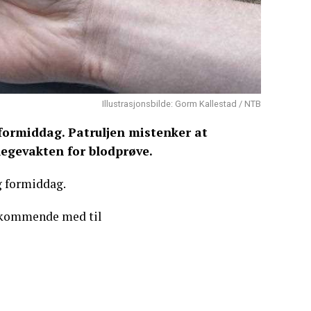
Illustrasjonsbilde: Gorm Kallestad / NTB
 formiddag. Patruljen mistenker at
legevakten for blodprøve.
ag formiddag.
vedkommende med til