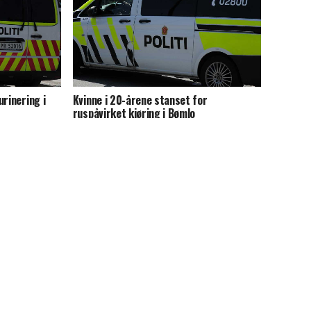
rinering i
Kvinne i 20-årene stanset for
ruspåvirket kjøring i Bømlo