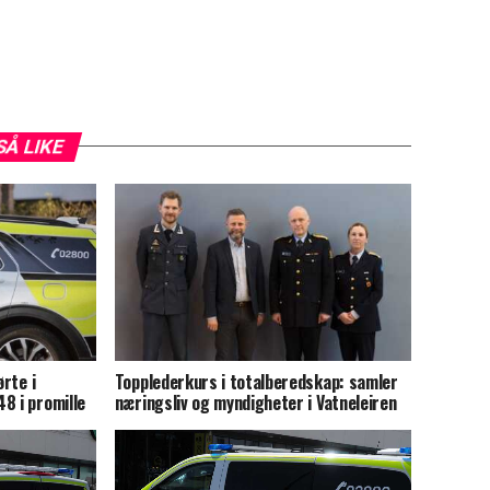
SÅ LIKE
ørte i
Topplederkurs i totalberedskap: samler
8 i promille
næringsliv og myndigheter i Vatneleiren