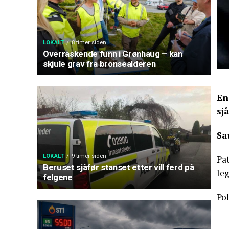
LOKALT
8 timer siden
Overraskende funn i Grønhaug – kan
skjule grav fra bronsealderen
En
sj
Sa
LOKALT
9 timer siden
Pa
Beruset sjåfør stanset etter vill ferd på
le
felgene
Pol