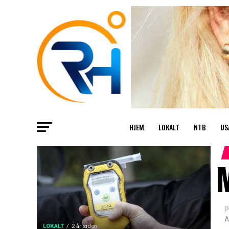
HJEM
LOKALT
NTB
US
M
P
A
LOKALT
2 år siden