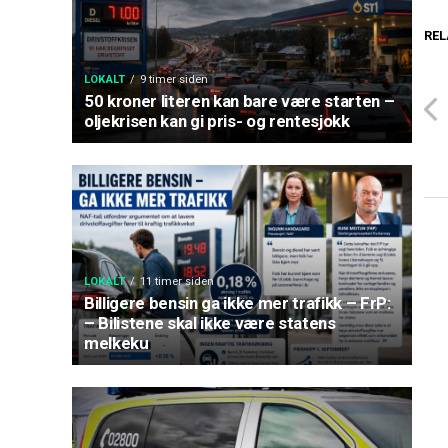
REL
LOKALT
9 timer siden
50 kroner literen kan bare være starten –
oljekrisen kan gi pris- og rentesjokk
LOKALT
11 timer siden
Billigere bensin ga ikke mer trafikk – FrP:
– Bilistene skal ikke være statens
melkeku