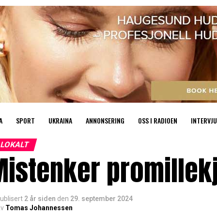
A
SPORT
UKRAINA
ANNONSERING
OSS I RADIOEN
INTERVJU
LOKALT
istenker promillekj
ublisert
2 år siden
den
29. september 2024
v
Tomas Johannessen