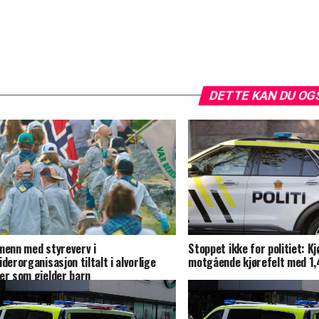
DETTE KAN DU OG
menn med styreverv i
Stoppet ikke for politiet: Kj
iderorganisasjon tiltalt i alvorlige
motgående kjørefelt med 1,4
er som gjelder barn