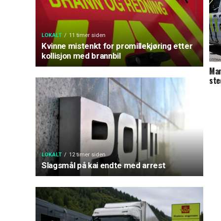
LOKALT
11 timer siden
Kvinne mistenkt for promillekjøring etter
kollisjon med brannbil
Man
ste
LOKALT
12 timer siden
Slagsmål på kai endte med arrest