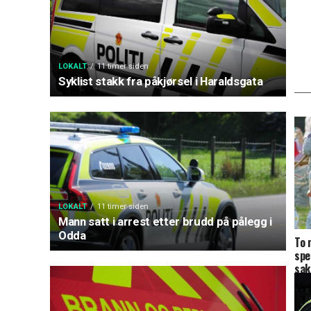
LOKALT
11 timer siden
Syklist stakk fra påkjørsel i Haraldsgata
LOKALT
11 timer siden
Mann satt i arrest etter brudd på pålegg i
Odda
To 
spe
sak