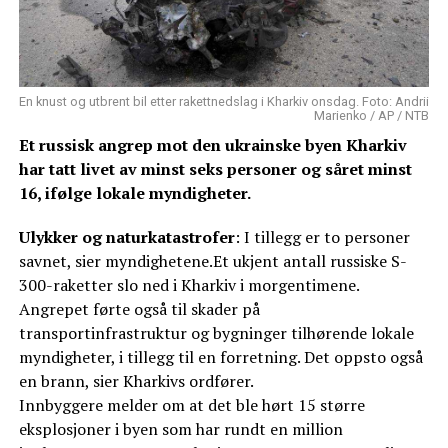
En knust og utbrent bil etter rakettnedslag i Kharkiv onsdag. Foto: Andrii
Marienko / AP / NTB
Et russisk angrep mot den ukrainske byen Kharkiv
har tatt livet av minst seks personer og såret minst
16, ifølge lokale myndigheter.
Ulykker og naturkatastrofer
: I tillegg er to personer
savnet, sier myndighetene.Et ukjent antall russiske S-
300-raketter slo ned i Kharkiv i morgentimene.
Angrepet førte også til skader på
transportinfrastruktur og bygninger tilhørende lokale
myndigheter, i tillegg til en forretning. Det oppsto også
en brann, sier Kharkivs ordfører.
Innbyggere melder om at det ble hørt 15 større
eksplosjoner i byen som har rundt en million