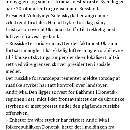
innbyggere, og som er Ukrainas nest største. Byen ligger
bare 20 kilometer fra grensen mot Russland.
President Volodymyr Zelenskyj kaller angrepene
«ekstremt brutale». Han uttrykte torsdag på ny
frustrasjon over at Ukraina ikke får tilstrekkelig med
luftvern fra vestlige land.
– Russiske terrorister utnytter det faktum at Ukraina
fortsatt mangler tilstrekkelig luftvern og en stabil evne
til å knuse utskytingsramper der de er lokalisert, altså
rett ved våre grenser, skriver presidenten i sosiale
medier.
Det russiske forsvarsdepartementet meldte torsdag at
russiske styrker har tatt kontroll over landsbyen
Andrijivka. Den ligger sørvest for Bakhmut i Donetsk-
regionen i øst, midt i det frontavsnittet der de ukrainske
styrkene er mest presset under den pågående russiske
offensiven.
– Enheter fra våre styrker har frigjort Andrijivka i
folkerepublikken Donetsk, heter det i meldingen fra