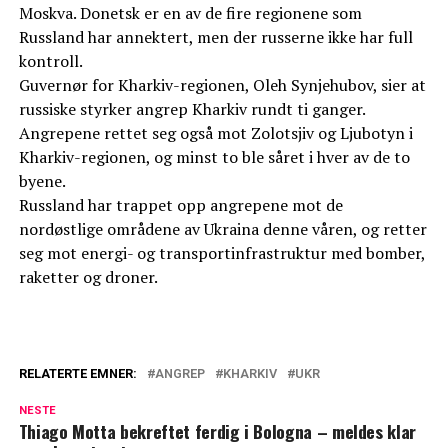
Moskva. Donetsk er en av de fire regionene som
Russland har annektert, men der russerne ikke har full
kontroll.
Guvernør for Kharkiv-regionen, Oleh Synjehubov, sier at
russiske styrker angrep Kharkiv rundt ti ganger.
Angrepene rettet seg også mot Zolotsjiv og Ljubotyn i
Kharkiv-regionen, og minst to ble såret i hver av de to
byene.
Russland har trappet opp angrepene mot de
nordøstlige områdene av Ukraina denne våren, og retter
seg mot energi- og transportinfrastruktur med bomber,
raketter og droner.
RELATERTE EMNER:
ANGREP
KHARKIV
UKR
NESTE
Thiago Motta bekreftet ferdig i Bologna – meldes klar