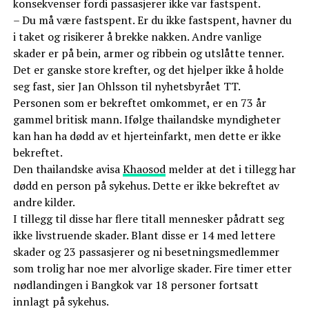
konsekvenser fordi passasjerer ikke var fastspent.
– Du må være fastspent. Er du ikke fastspent, havner du
i taket og risikerer å brekke nakken. Andre vanlige
skader er på bein, armer og ribbein og utslåtte tenner.
Det er ganske store krefter, og det hjelper ikke å holde
seg fast, sier Jan Ohlsson til nyhetsbyrået TT.
Personen som er bekreftet omkommet, er en 73 år
gammel britisk mann. Ifølge thailandske myndigheter
kan han ha dødd av et hjerteinfarkt, men dette er ikke
bekreftet.
Den thailandske avisa
Khaosod
melder at det i tillegg har
dødd en person på sykehus. Dette er ikke bekreftet av
andre kilder.
I tillegg til disse har flere titall mennesker pådratt seg
ikke livstruende skader. Blant disse er 14 med lettere
skader og 23 passasjerer og ni besetningsmedlemmer
som trolig har noe mer alvorlige skader. Fire timer etter
nødlandingen i Bangkok var 18 personer fortsatt
innlagt på sykehus.