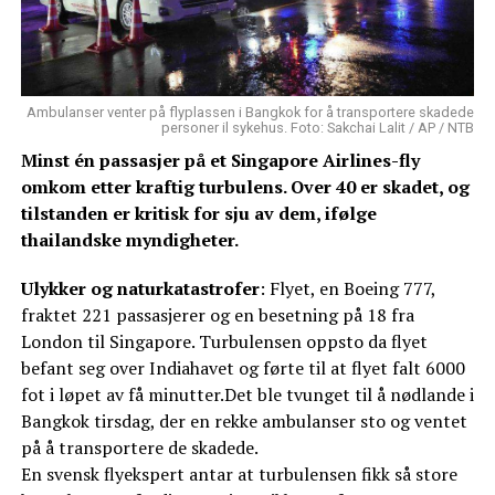
Ambulanser venter på flyplassen i Bangkok for å transportere skadede
personer il sykehus. Foto: Sakchai Lalit / AP / NTB
Minst én passasjer på et Singapore Airlines-fly
omkom etter kraftig turbulens. Over 40 er skadet, og
tilstanden er kritisk for sju av dem, ifølge
thailandske myndigheter.
Ulykker og naturkatastrofer
: Flyet, en Boeing 777,
fraktet 221 passasjerer og en besetning på 18 fra
London til Singapore. Turbulensen oppsto da flyet
befant seg over Indiahavet og førte til at flyet falt 6000
fot i løpet av få minutter.Det ble tvunget til å nødlande i
Bangkok tirsdag, der en rekke ambulanser sto og ventet
på å transportere de skadede.
En svensk flyekspert antar at turbulensen fikk så store