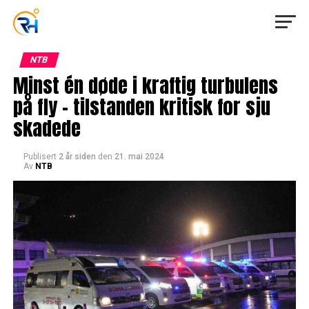
NTB
Minst én døde i kraftig turbulens
på fly – tilstanden kritisk for sju
skadede
Publisert
2 år siden
den
21. mai 2024
Av
NTB