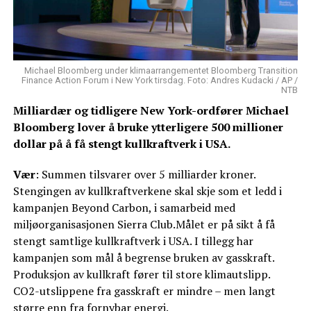
Michael Bloomberg under klimaarrangementet Bloomberg Transition
Finance Action Forum i New York tirsdag. Foto: Andres Kudacki / AP /
NTB
Milliardær og tidligere New York-ordfører Michael
Bloomberg lover å bruke ytterligere 500 millioner
dollar på å få stengt kullkraftverk i USA.
Vær
: Summen tilsvarer over 5 milliarder kroner.
Stengingen av kullkraftverkene skal skje som et ledd i
kampanjen Beyond Carbon, i samarbeid med
miljøorganisasjonen Sierra Club.Målet er på sikt å få
stengt samtlige kullkraftverk i USA. I tillegg har
kampanjen som mål å begrense bruken av gasskraft.
Produksjon av kullkraft fører til store klimautslipp.
CO2-utslippene fra gasskraft er mindre – men langt
større enn fra fornybar energi.