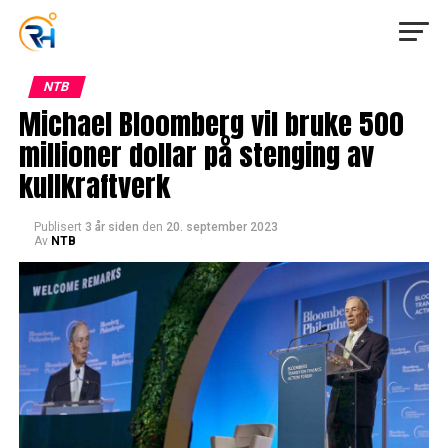
NTB
Michael Bloomberg vil bruke 500
millioner dollar på stenging av
kullkraftverk
Publisert
3 år siden
den
20. september 2023
Av
NTB