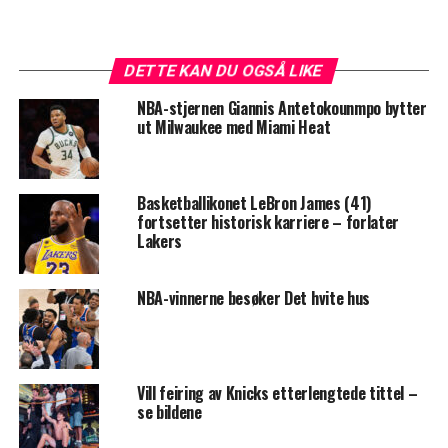
DETTE KAN DU OGSÅ LIKE
NBA-stjernen Giannis Antetokounmpo bytter
ut Milwaukee med Miami Heat
Basketballikonet LeBron James (41)
fortsetter historisk karriere – forlater
Lakers
NBA-vinnerne besøker Det hvite hus
Vill feiring av Knicks etterlengtede tittel –
se bildene