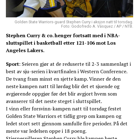
Golden State Warriors-guard Stephen Curry i aksjon natt til torsdag.
Foto: Godofredo A. Vásquez / AP / NTB.
Stephen Curry & co. henger fortsatt med i NBA-
sluttspillet i basketball etter 121-106 mot Los
Angeles Lakers.
Sport
: Seieren gjør at de reduserte til 2-3 sammenlagt i
best av sju-serien i kvartfinalen i Western Conference.
De tvang fram minst en sjette kamp. Vinner de den
neste kampen natt til lørdag blir det et sjuende og
avgjørende oppgjør før det blir avgjort hvem som
avanserer til det neste steget i sluttspillet.
I vinn eller forsvinn-kampen natt til torsdag festet
Golden State Warriors et tidlig grep om kampen og
ledet stort sett gjennom samfulle fire perioder. På det
meste var ledelsen oppe i 18 poeng.
Stjernespilleren Stephen Curry ble kampen beste