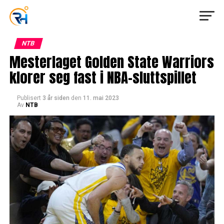
NTB
Mesterlaget Golden State Warriors
klorer seg fast i NBA-sluttspillet
Publisert
3 år siden
den
11. mai 2023
Av
NTB