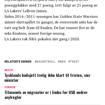
poengplukker med 27 poeng, tett fulgt av 25 poeng av
LA Lakers’ LeBron James.
Siden 2014-/2015-sesongen har Golden State Warriors
misset sluttspillet to ganger, de resterende seks har de
tatt seg helt fram til finalen. De har vunnet fire av de
seks finalene, senest forrige sesong.
LA Lakers tok NBA-pokalen sist gang i 2020.
RELATERTE EMNER:
BASKETBALL
NBA
TEKST
NESTE
Tysklands budsjett trolig ikke klart til fristen, sier
minister
FORRIGE
Titusenvis av migranter er i limbo før USA endrer
asylregler