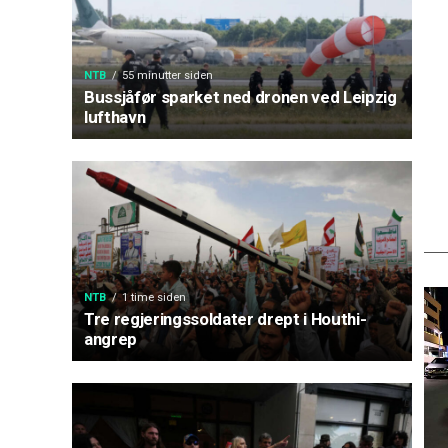
NTB
55 minutter siden
Bussjåfør sparket ned dronen ved Leipzig
lufthavn
NTB
1 time siden
Tre regjeringssoldater drept i Houthi-
angrep