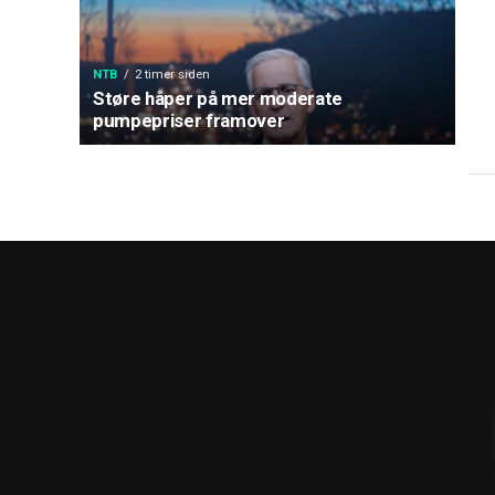
NTB
2 timer siden
Støre håper på mer moderate
pumpepriser framover