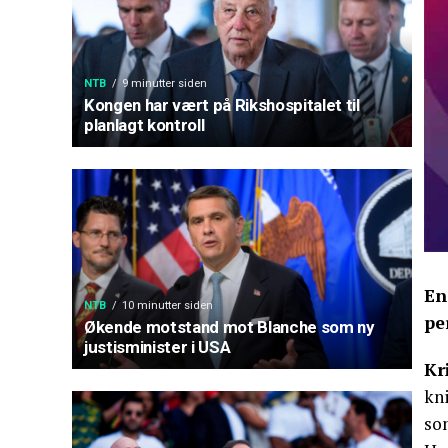
NTB
9 minutter siden
Kongen har vært på Rikshospitalet til
planlagt kontroll
En
NTB
10 minutter siden
pe
Økende motstand mot Blanche som ny
justisminister i USA
Kr
kni
so