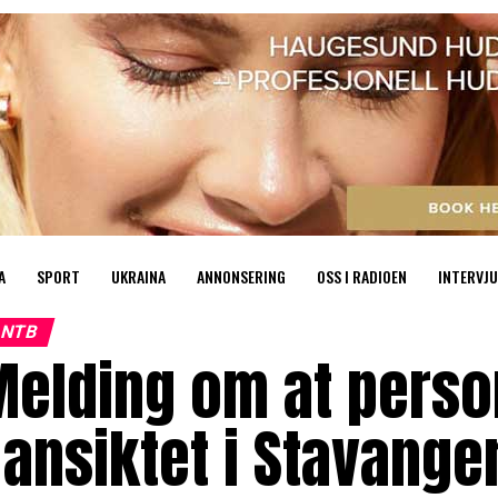
A
SPORT
UKRAINA
ANNONSERING
OSS I RADIOEN
INTERVJU
NTB
elding om at perso
 ansiktet i Stavange