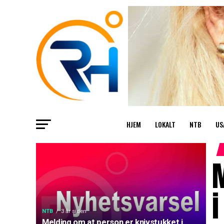
HJEM
LOKALT
NTB
US
M
i
NTB
3 år siden
Melding om at person er knivstukket i