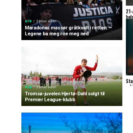
21-
hel
Hau
NTB
2 timer siden
Maradonas massør gråtkvalt i retten: –
Legene ba meg roe meg ned
Sta
rek
NTB
2 timer siden
Tromsø-juvelen Hjertø-Dahl solgt til
Premier League-klubb