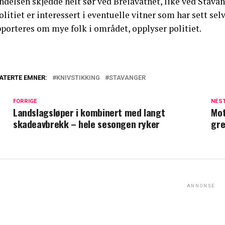
delsen skjedde helt sør ved Breiavatnet, like ved Stavan
olitiet er interessert i eventuelle vitner som har sett selv
pporteres om mye folk i området, opplyser politiet.
ATERTE EMNER:
KNIVSTIKKING
STAVANGER
FORRIGE
NES
Landslagsløper i kombinert med langt
Mot
skadeavbrekk – hele sesongen ryker
gre
ANNONSE