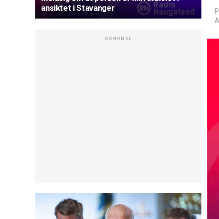
ansiktet i Stavanger
P
A
ANNONSE