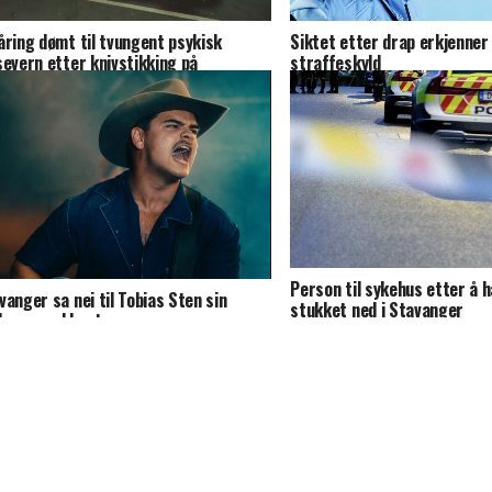
åring dømt til tvungent psykisk
Siktet etter drap erkjenner
severn etter knivstikking på
straffeskyld
gesund sjukehus
Person til sykehus etter å h
vanger sa nei til Tobias Sten sin
stukket ned i Stavanger
lame med hest