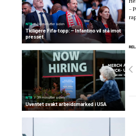
Hen
– P
ra
NTB
14 minutter siden
Tidligere Fifa-topp: – Infantino vil stå imot
presset
REL
NTB
39 minutter siden
Uventet svakt arbeidsmarked i USA