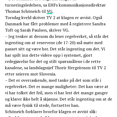
turneringsledelsen, sa EHFs kommunikasjonsdirektør
Thomas Schöneich til
VG
.
Torsdag kveld skriver TV 2 at klagen er avvist. Også
Danmark har fått problemer med å registrere Sandra
Toft og Sarah Paulsen, skriver VG.
– Jeg tenker at dersom du leser regelverket, så står det
ingenting om at reservene (de 17-20) må møte med
passet sitt og være her. Det står ingenting om det. Vi
har spilt inn dette videre opp i systemet, gjort
redegjørelse for det og stilt spørsmålene i de rette
kanalene, sa landslagssjef Thorir Hergeirsson til TV 2
etter seieren mot Slovenia.
– Det er overraskende, med tanke på det som står i
regelverket. Det er mange muligheter: Det kan være at
vi har tolket det feil, men vi har lest det mange ganger
og klarer ikke helt å skjønne. Det står ingenting om at de
må være fysisk til stede, fortsetter han.
Schöneich forklarer hvorfor klagen er avvist slik: