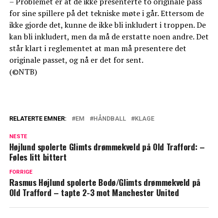
– Problemet er at de ikke presenterte to originale pass
for sine spillere på det tekniske møte i går. Ettersom de
ikke gjorde det, kunne de ikke bli inkludert i troppen. De
kan bli inkludert, men da må de erstatte noen andre. Det
står klart i reglementet at man må presentere det
originale passet, og nå er det for sent.
(©NTB)
RELATERTE EMNER:
EM
HÅNDBALL
KLAGE
NESTE
Højlund spolerte Glimts drømmekveld på Old Trafford: –
Føles litt bittert
FORRIGE
Rasmus Højlund spolerte Bodø/Glimts drømmekveld på
Old Trafford – tapte 2-3 mot Manchester United