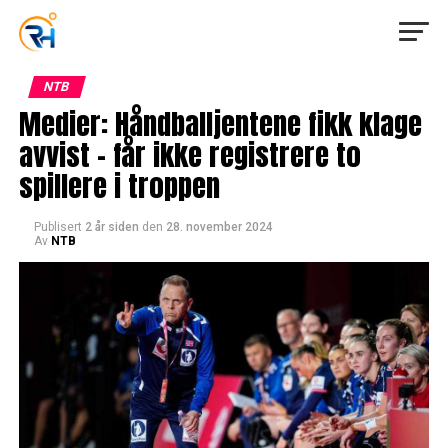
NTB
Medier: Håndballjentene fikk klage
avvist – får ikke registrere to
spillere i troppen
Publisert
2 år siden
den
28. november 2024
Av
NTB