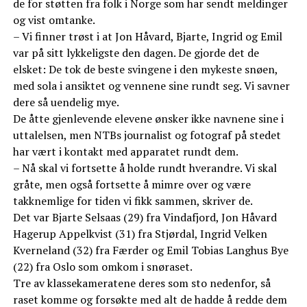
de for støtten fra folk i Norge som har sendt meldinger
og vist omtanke.
– Vi finner trøst i at Jon Håvard, Bjarte, Ingrid og Emil
var på sitt lykkeligste den dagen. De gjorde det de
elsket: De tok de beste svingene i den mykeste snøen,
med sola i ansiktet og vennene sine rundt seg. Vi savner
dere så uendelig mye.
De åtte gjenlevende elevene ønsker ikke navnene sine i
uttalelsen, men NTBs journalist og fotograf på stedet
har vært i kontakt med apparatet rundt dem.
– Nå skal vi fortsette å holde rundt hverandre. Vi skal
gråte, men også fortsette å mimre over og være
takknemlige for tiden vi fikk sammen, skriver de.
Det var Bjarte Selsaas (29) fra Vindafjord, Jon Håvard
Hagerup Appelkvist (31) fra Stjørdal, Ingrid Velken
Kverneland (32) fra Færder og Emil Tobias Langhus Bye
(22) fra Oslo som omkom i snøraset.
Tre av klassekameratene deres som sto nedenfor, så
raset komme og forsøkte med alt de hadde å redde dem