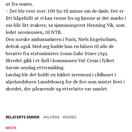
ut fra snøen.
– Det ble tent over 100 lys til minne om de døde. Det er
litt håpefullt at vi kan tenne lys og kjenne at det mørke i
oss blir litt svakere, sa sjømannsprest Henning Vik, som
ledet seremonien, til NTB.
Den norske ambassadøren i Paris, Niels Engelschiøn,
deltok også. Med seg hadde han en hilsen til alle de
berørte fra statsminister Jonas Gahr Støre (Ap).
Skredet gikk i et fjell i kommunen Val-Cenis i fylket
Savoie onsdag ettermiddag.
Lørdag ble det holdt en lukket seremoni i rådhuset i
alpelandsbyen Lanslebourg for de fire som mistet livet i
skredet, der pårørende og etterlatte var samlet.
RELATERTE EMNER:
ALPENE
SKRED
NESTE