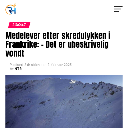
LOKALT
Medelever etter skredulykken i
Frankrike: – Det er ubeskrivelig
vondt
Publisert
2 år siden
den
2. februar 2025
Av
NTB