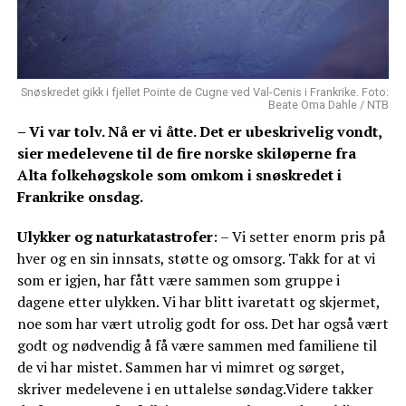
Snøskredet gikk i fjellet Pointe de Cugne ved Val-Cenis i Frankrike. Foto:
Beate Oma Dahle / NTB
– Vi var tolv. Nå er vi åtte. Det er ubeskrivelig vondt,
sier medelevene til de fire norske skiløperne fra
Alta folkehøgskole som omkom i snøskredet i
Frankrike onsdag.
Ulykker og naturkatastrofer
: – Vi setter enorm pris på
hver og en sin innsats, støtte og omsorg. Takk for at vi
som er igjen, har fått være sammen som gruppe i
dagene etter ulykken. Vi har blitt ivaretatt og skjermet,
noe som har vært utrolig godt for oss. Det har også vært
godt og nødvendig å få være sammen med familiene til
de vi har mistet. Sammen har vi mimret og sørget,
skriver medelevene i en uttalelse søndag.Videre takker