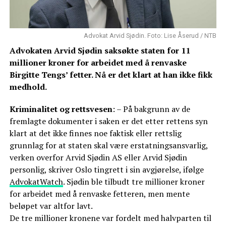
Advokat Arvid Sjødin. Foto: Lise Åserud / NTB
Advokaten Arvid Sjødin saksøkte staten for 11
millioner kroner for arbeidet med å renvaske
Birgitte Tengs’ fetter. Nå er det klart at han ikke fikk
medhold.
Kriminalitet og rettsvesen
: – På bakgrunn av de
fremlagte dokumenter i saken er det etter rettens syn
klart at det ikke finnes noe faktisk eller rettslig
grunnlag for at staten skal være erstatningsansvarlig,
verken overfor Arvid Sjødin AS eller Arvid Sjødin
personlig, skriver Oslo tingrett i sin avgjørelse, ifølge
AdvokatWatch
. Sjødin ble tilbudt tre millioner kroner
for arbeidet med å renvaske fetteren, men mente
beløpet var altfor lavt.
De tre millioner kronene var fordelt med halvparten til