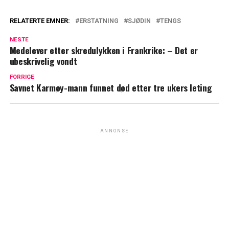
RELATERTE EMNER:
ERSTATNING
SJØDIN
TENGS
NESTE
Medelever etter skredulykken i Frankrike: – Det er
ubeskrivelig vondt
FORRIGE
Savnet Karmøy-mann funnet død etter tre ukers leting
ANNONSE