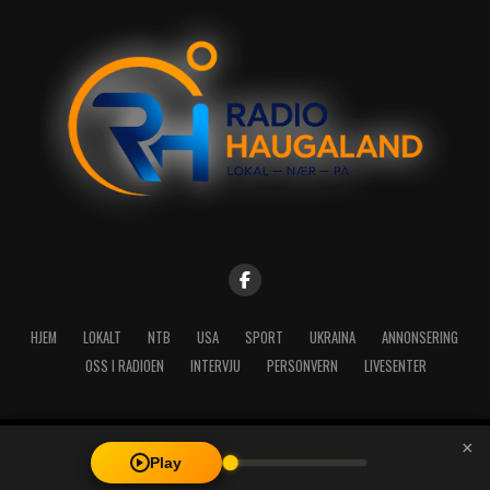
HJEM
LOKALT
NTB
USA
SPORT
UKRAINA
ANNONSERING
OSS I RADIOEN
INTERVJU
PERSONVERN
LIVESENTER
×
Copyright © 2026 A-Media AS | Radio Haugaland - Haraldsgata 114,
Play
5527 Haugesund - Mail: post@radioh.no - Telefon: 52717273