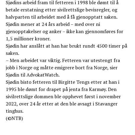
Sjødins arbeid fram til fetteren i 1998 ble dømt til å
betale erstatning etter sivilrettslige bevisregler, og
halvparten til arbeidet med å få gjenopptatt saken.
Sjødin mener at 24 års arbeid – med over ni
gjenopptakelser og anker – ikke kan gjennomføres for
1,5 millioner kroner.
Sjødin har anslått at han har brukt rundt 4500 timer på
saken.
– Men arbeidet var viktig. Fetteren var utestengt fra
jobb i Norge og måtte emigrere bort fra Norge, sier
Sjødin til AdvokatWatch.
Sjødin bisto fetteren til Birgitte Tengs etter at han i
1995 ble dømt for drapet på jenta fra Karmøy. Den
sivilrettslige dommen ble opphevet først i november
2022, over 24 år etter at den ble avsagt i Stavanger
tinghus.
(©NTB)