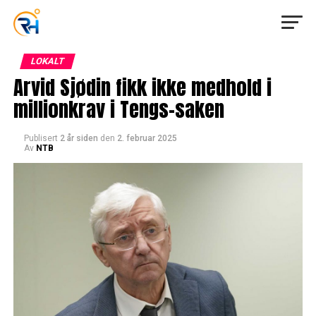
LOKALT
Arvid Sjødin fikk ikke medhold i
millionkrav i Tengs-saken
Publisert
2 år siden
den
2. februar 2025
Av
NTB